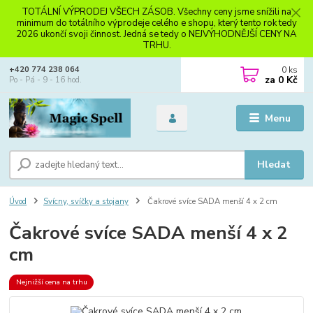
TOTÁLNÍ VÝPRODEJ VŠECH ZÁSOB. Všechny ceny jsme snížili na
minimum do totálního výprodeje celého e shopu, který tento rok tedy
2026 ukončí svoji činnost. Jedná se tedy o NEJVÝHODNĚJŠÍ CENY NA
TRHU.
0
ks
+420 774 238 064
za
0 Kč
Po - Pá - 9 - 16 hod.
Menu
Hledat
Úvod
Svícny, svíčky a stojany
Čakrové svíce SADA menší 4 x 2 cm
Čakrové svíce SADA menší 4 x 2
cm
Nejnižší cena na trhu