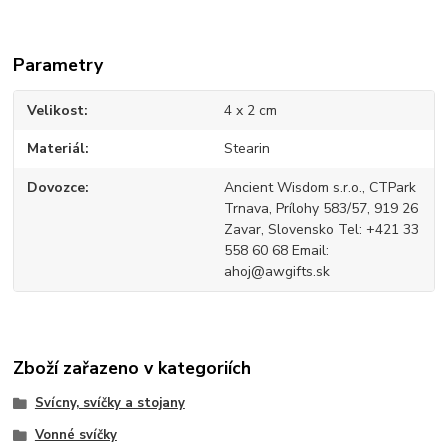
Parametry
Velikost
4 x 2 cm
Materiál
Stearin
Dovozce
Ancient Wisdom s.r.o., CTPark
Trnava, Prílohy 583/57, 919 26
Zavar, Slovensko Tel: +421 33
558 60 68 Email:
ahoj@awgifts.sk
Zboží zařazeno v kategoriích
Svícny, svíčky a stojany
Vonné svíčky