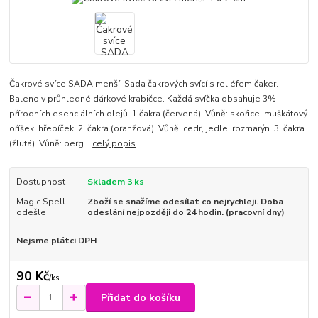
Čakrové svíce SADA menší. Sada čakrových svící s reliéfem čaker.
Baleno v průhledné dárkové krabičce. Každá svíčka obsahuje 3%
přírodních esenciálních olejů. 1.čakra (červená). Vůně: skořice, muškátový
oříšek, hřebíček. 2. čakra (oranžová). Vůně: cedr, jedle, rozmarýn. 3. čakra
(žlutá). Vůně: berg...
celý popis
Dostupnost
Skladem 3 ks
Magic Spell
Zboží se snažíme odesílat co nejrychleji. Doba
odešle
odeslání nejpozději do 24 hodin. (pracovní dny)
Nejsme plátci DPH
90 Kč
/
ks
Přidat do košíku