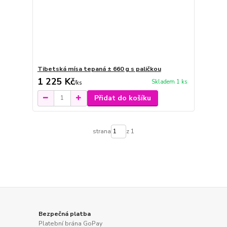
Tibetská mísa tepaná ± 660 g s paličkou
1 225 Kč
Skladem 1 ks
/
ks
Přidat do košíku
strana
z 1
Bezpečná platba
Platební brána GoPay