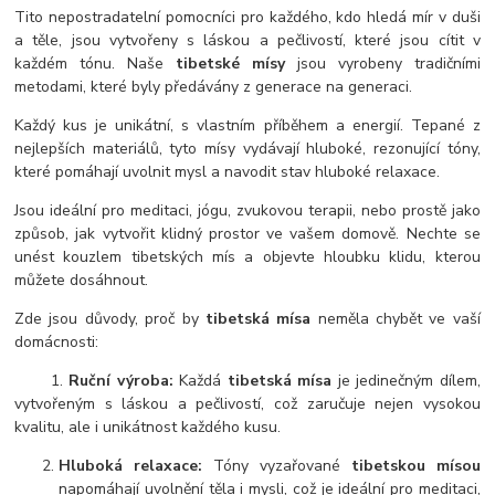
Tito nepostradatelní pomocníci pro každého, kdo hledá mír v duši
a těle, jsou vytvořeny s láskou a pečlivostí, které jsou cítit v
každém tónu. Naše
tibetské mísy
jsou vyrobeny tradičními
metodami, které byly předávány z generace na generaci.
Každý kus je unikátní, s vlastním příběhem a energií. Tepané z
nejlepších materiálů, tyto mísy vydávají hluboké, rezonující tóny,
které pomáhají uvolnit mysl a navodit stav hluboké relaxace.
Jsou ideální pro meditaci, jógu, zvukovou terapii, nebo prostě jako
způsob, jak vytvořit klidný prostor ve vašem domově. Nechte se
unést kouzlem tibetských mís a objevte hloubku klidu, kterou
můžete dosáhnout.
Zde jsou důvody, proč by
tibetská mísa
neměla chybět ve vaší
domácnosti:
1.
Ruční výroba:
Každá
tibetská mísa
je jedinečným dílem,
vytvořeným s láskou a pečlivostí, což zaručuje nejen vysokou
kvalitu, ale i unikátnost každého kusu.
Hluboká relaxace:
Tóny vyzařované
tibetskou mísou
napomáhají uvolnění těla i mysli, což je ideální pro meditaci,