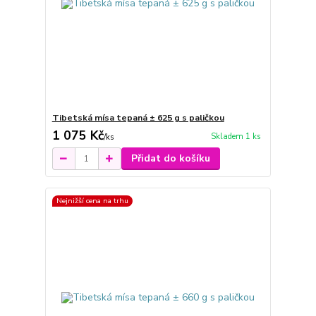
Tibetská mísa tepaná ± 625 g s paličkou
1 075 Kč
Skladem 1 ks
/
ks
Přidat do košíku
Nejnižší cena na trhu