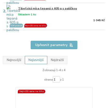
Tibetská mísa tepaná ± 605 g s paličkou
2.
Skladem 1 ks
1 045 Kč
TOP produkt
Nejnižší cena na trhu
Upřesnit parametry
Nejnovější
Nejlevnější
Nejdražší
Zobrazuji 1-4 z 4
strana
z 1
Nejnižší cena na trhu