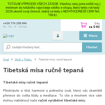
TOTÁLNÍ VÝPRODEJ VŠECH ZÁSOB. Všechny ceny jsme snížili na
minimum do totálního výprodeje celého e shopu, který tento rok tedy
2026 ukončí svoji činnost. Jedná se tedy o NEJVÝHODNĚJŠÍ CENY NA
TRHU.
0
ks
+420 774 238 064
za
0 Kč
Po - Pá - 9 - 16 hod.
Menu
Hledat
Úvod
Zboží z Tibetu
Tibetské mísy ručně tepané
Tibetská mísa ručně tepaná
Tibetské mísy ručně tepané
Představte si klid, harmonii a jedinečný zvuk, který vás okamžitě
přenese do světa klidu a meditace. To vše a mnohem více vám
mohou nabídnout naše
ručně vyráběné tibetské mís
y.