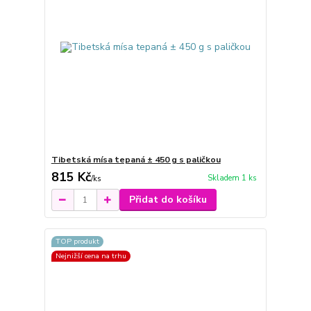
Tibetská mísa tepaná ± 450 g s paličkou
815 Kč
Skladem 1 ks
/
ks
Přidat do košíku
TOP produkt
Nejnižší cena na trhu