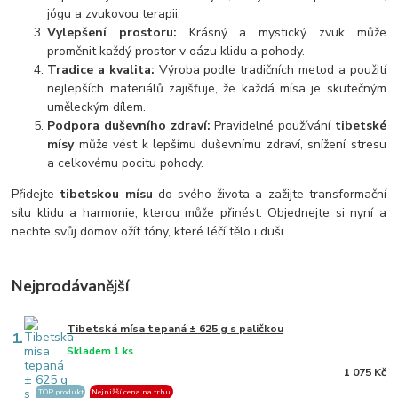
jógu a zvukovou terapii.
Vylepšení prostoru:
Krásný a mystický zvuk může
proměnit každý prostor v oázu klidu a pohody.
Tradice a kvalita:
Výroba podle tradičních metod a použití
nejlepších materiálů zajišťuje, že každá mísa je skutečným
uměleckým dílem.
Podpora duševního zdraví:
Pravidelné používání
tibetské
mísy
může vést k lepšímu duševnímu zdraví, snížení stresu
a celkovému pocitu pohody.
Přidejte
tibetskou mísu
do svého života a zažijte transformační
sílu klidu a harmonie, kterou může přinést. Objednejte si nyní a
nechte svůj domov ožít tóny, které léčí tělo i duši.
Nejprodávanější
Tibetská mísa tepaná ± 625 g s paličkou
1.
Skladem 1 ks
1 075 Kč
TOP produkt
Nejnižší cena na trhu