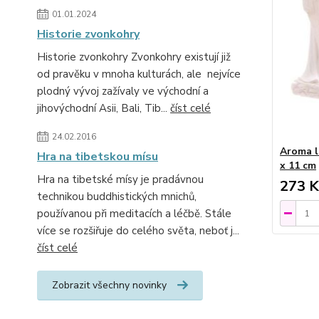
01.01.2024
Historie zvonkohry
Historie zvonkohry Zvonkohry existují již
od pravěku v mnoha kulturách, ale nejvíce
plodný vývoj zažívaly ve východní a
jihovýchodní Asii, Bali, Tib...
číst celé
24.02.2016
Aroma l
Hra na tibetskou mísu
x 11 cm
Hra na tibetské mísy je pradávnou
273 K
technikou buddhistických mnichů,
používanou při meditacích a léčbě. Stále
více se rozšiřuje do celého světa, neboť j...
číst celé
Zobrazit všechny novinky