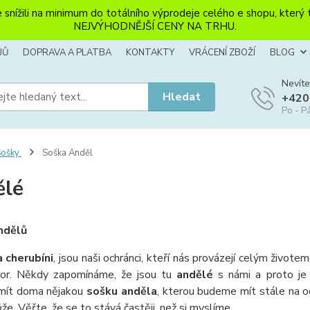
li na minimum do totálního výprodeje celého e shopu, který ten
NEJVÝHODNĚJŠÍ CENY NA TRHU.
JŮ
DOPRAVA A PLATBA
KONTAKTY
VRÁCENÍ ZBOŽÍ
BLOG
Nevíte
Hledat
+420
Po - Pá
Sošky
Soška Anděl
ělé
ndělů
 cherubíni
, jsou naši ochránci, kteří nás provázejí celým život
or. Někdy zapomínáme, že jsou tu
andělé
s námi a proto je d
mít doma nějakou
sošku anděla
, kterou budeme mít stále na o
e. Věřte, že se to stává častěji, než si myslíme.