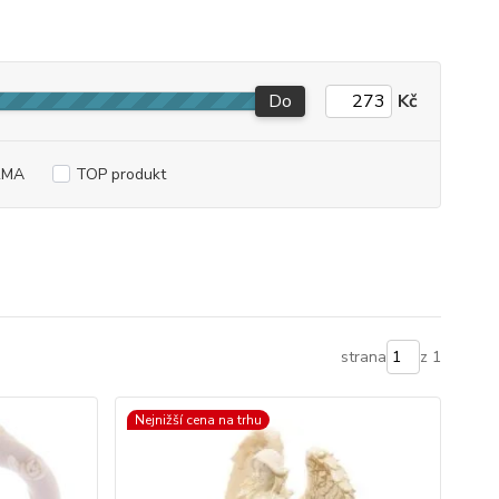
Do
Kč
RMA
TOP produkt
strana
z 1
Nejnižší cena na trhu