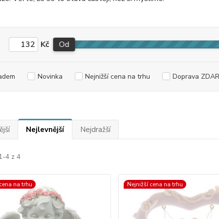
Kč
Od
adem
Novinka
Nejnižší cena na trhu
Doprava ZDA
jší
Nejlevnější
Nejdražší
1-4 z 4
 cena na trhu
Nejnižší cena na trhu