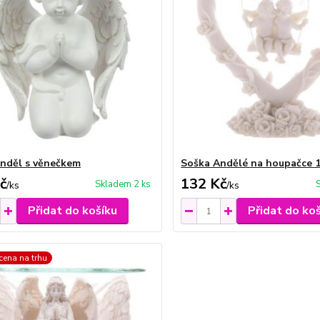
nděl s věnečkem
Soška Andělé na houpačce 
č
132 Kč
Skladem 2 ks
/
ks
/
ks
Přidat do košíku
Přidat do ko
 cena na trhu