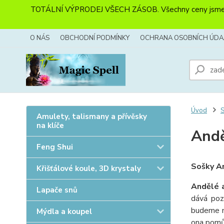
TOTÁLNÍ VÝPRODEJ VŠECH ZÁSOB. Všechny ceny jsme sníži
O NÁS
OBCHODNÍ PODMÍNKY
OCHRANA OSOBNÍCH ÚDA
Úvod
Amulety, talismany a přívěsky
na klíče
And
Feng Shui
Sošky A
Křišťálové koule, 3D krystaly
Andělé a
Lapače snů
dává poz
budeme 
Mýdla a koupel
ona pomůž