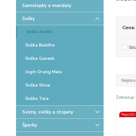
Samolepky a mandaly
Sošky
Cena:
Soška Anděl
Soška Buddha
Skl
Soška Ganesh
Jogín Orang Malu
Nejnově
Soška Shiva
Zobrazuji 
Soška Tara
Svícny, svíčky a stojany
Nejnižší
Šperky