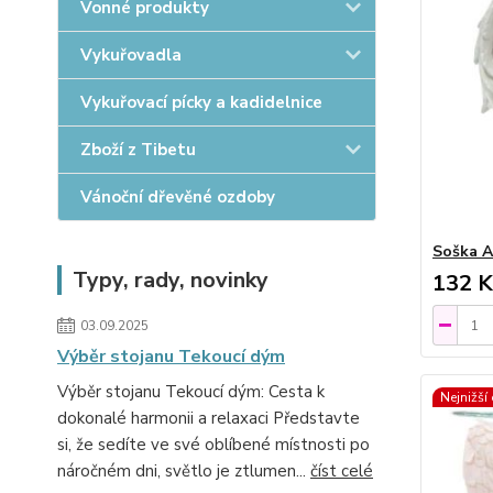
Vonné produkty
Vykuřovadla
Vykuřovací pícky a kadidelnice
Zboží z Tibetu
Vánoční dřevěné ozdoby
Soška A
Typy, rady, novinky
132 K
03.09.2025
Výběr stojanu Tekoucí dým
Výběr stojanu Tekoucí dým: Cesta k
Nejnižší
dokonalé harmonii a relaxaci Představte
si, že sedíte ve své oblíbené místnosti po
náročném dni, světlo je ztlumen...
číst celé