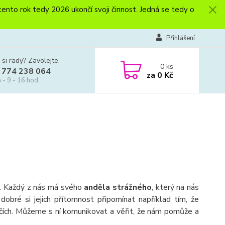
to rok tedy 2026 ukončí svoji činnost. Jedná se tedy o
Přihlášení
 si rady? Zavolejte.
0
ks
 774 238 064
za
0 Kč
 - 9 - 16 hod.
em. Každý z nás má svého
anděla strážného
, který na nás
obré si jejich přítomnost připomínat například tím, že
čích. Můžeme s ní komunikovat a věřit, že nám pomůže a