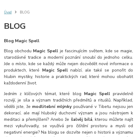
Úvod
BLOG
BLOG
Blog Magic Spell
Blog obchodu
Magic Spell
je fascinujícím světem, kde se magie,
starodávné tradice a moderní poznání snoubí do jednoho celku.
Jde o místo, kde se každý může nejen dozvědět nové informace o
produktech, které
Magic Spell
nabízí, ale také se ponořit do
hlubin mystiky, historie a praktických rad, které mohou obohatit
každodenní život.
Jedním z klíčových témat, které blog
Magic Spell
pravidelně
rozvíjí, je síla a význam tradičních předmětů a rituálů. Například,
věděli jste, že
modlitební mlýnky
používané v Tibetu nejsou jen
dekorací, ale mají hluboký duchovní význam a jsou nástrojem k
meditaci a přemýšlení? Anebo že
šalvěj bílá
, kterou můžete najít
mezi vykuřovadly, se využívá pro čištění prostoru a mysli od
negativní energie? Na blogu se dozvíte nejen o historii a významu