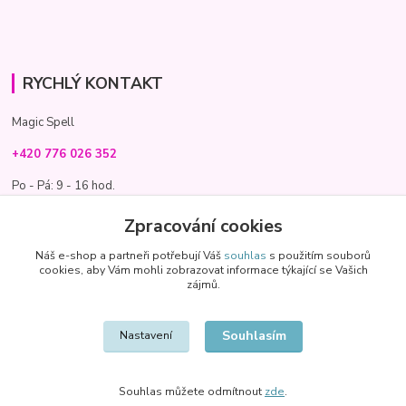
RYCHLÝ KONTAKT
Magic Spell
+420 776 026 352
Po - Pá: 9 - 16 hod.
info@magic-spell.cz
Zpracování cookies
Náš e-shop a partneři potřebují Váš
souhlas
s použitím souborů
cookies, aby Vám mohli zobrazovat informace týkající se Vašich
zájmů.
Souhlasím
Nastavení
Souhlas můžete odmítnout
zde
.
Vytvořeno na
Eshop-rychle.cz