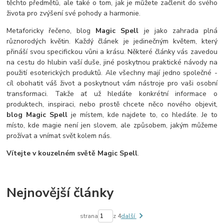
těchto předmětů, ale také o tom, jak je můžete začlenit do svého
života pro zvýšení své pohody a harmonie.
Metaforicky řečeno, blog
Magic Spell
je jako zahrada plná
různorodých květin. Každý článek je jedinečným květem, který
přináší svou specifickou vůni a krásu. Některé články vás zavedou
na cestu do hlubin vaší duše, jiné poskytnou praktické návody na
použití esoterických produktů. Ale všechny mají jedno společné -
cíl obohatit váš život a poskytnout vám nástroje pro vaši osobní
transformaci. Takže ať už hledáte konkrétní informace o
produktech, inspiraci, nebo prostě chcete něco nového objevit,
blog Magic Spell
je místem, kde najdete to, co hledáte. Je to
místo, kde magie není jen slovem, ale způsobem, jakým můžeme
prožívat a vnímat svět kolem nás.
Vítejte v kouzelném světě Magic Spell
.
Nejnovější články
strana
z 4
další