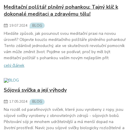
Meditační polštář plněný pohankou: Tajný klíč k
dokonalé meditaci a zdravému tělu!
19
.
07
.
2024
BLOG
Hledáte způsob, jak posunout svou meditační praxi na novou
úroveň? Objevte kouzlo meditačního polštáře plněného pohankou!
Tento zdánlivě jednoduchý, ale ve skutečnosti revoluční pomocník
vám může změnit život. Pojďme se podívat, proč by měl být
meditační polštář s pohankou vaším novým nejlepším přít
celý článek
Sójová svíčka a její výhody
17
.
05
.
2024
BLOG
Na rozdíl od parafínových svíček, které jsou vyrobeny z ropy, jsou
sójové svíčky vyrobeny z obnovitelných zdrojů - sójových bobů.
Pěstování sóji je mnohem udržitelnější a má menší dopad na
životní prostředí. Navíc jsou sójové svíčky biologicky rozložitelné a