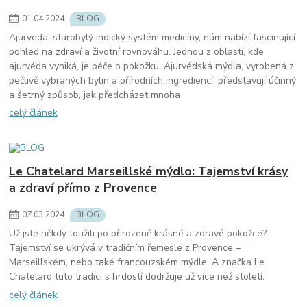
01
.
04
.
2024
BLOG
Ajurveda, starobylý indický systém medicíny, nám nabízí fascinující
pohled na zdraví a životní rovnováhu. Jednou z oblastí, kde
ajurvéda vyniká, je péče o pokožku. Ajurvédská mýdla, vyrobená z
pečlivě vybraných bylin a přírodních ingrediencí, představují účinný
a šetrný způsob, jak předcházet mnoha
celý článek
Le Chatelard Marseillské mýdlo: Tajemství krásy
a zdraví přímo z Provence
07
.
03
.
2024
BLOG
Už jste někdy toužili po přirozeně krásné a zdravé pokožce?
Tajemství se ukrývá v tradičním řemesle z Provence –
Marseillském, nebo také francouzském mýdle. A značka Le
Chatelard tuto tradici s hrdostí dodržuje už více než století.
celý článek