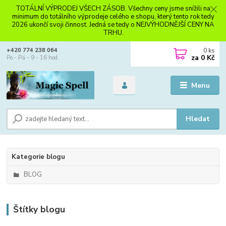
TOTÁLNÍ VÝPRODEJ VŠECH ZÁSOB. Všechny ceny jsme snížili na
minimum do totálního výprodeje celého e shopu, který tento rok tedy
2026 ukončí svoji činnost. Jedná se tedy o NEJVÝHODNĚJŠÍ CENY NA
TRHU.
0
ks
+420 774 238 064
za
0 Kč
Po - Pá - 9 - 16 hod.
Menu
Hledat
Kategorie blogu
BLOG
Štítky blogu