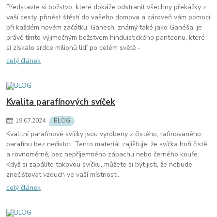
Představte si božstvo, které dokáže odstranit všechny překážky z
vaší cesty, přinést štěstí do vašeho domova a zároveň vám pomoci
při každém novém začátku. Ganesh, známý také jako Ganéša, je
právě tímto výjimečným božstvem hinduistického panteonu, které
si získalo srdce milionů lidí po celém světě -
celý článek
Kvalita parafínových svíček
19
.
07
.
2024
BLOG
Kvalitní parafínové svíčky jsou vyrobeny z čistého, rafinovaného
parafínu bez nečistot. Tento materiál zajišťuje, že svíčka hoří čistě
a rovnoměrně, bez nepříjemného zápachu nebo černého kouře.
Když si zapálíte takovou svíčku, můžete si být jisti, že nebude
znečišťovat vzduch ve vaší místnosti.
celý článek