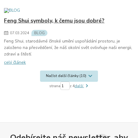
Feng Shui symboly, k čemu jsou dobré?
07
.
03
.
2024
BLOG
Feng Shui, starodávné čínské umění uspořádání prostoru, je
založeno na přesvědčení, že náš okolní svět ovlivňuje naši energii,
zdraví a štěstí.
celý článek
Načíst další články (10)
strana
z 4
další
Odebírejte náš newsletter, aby