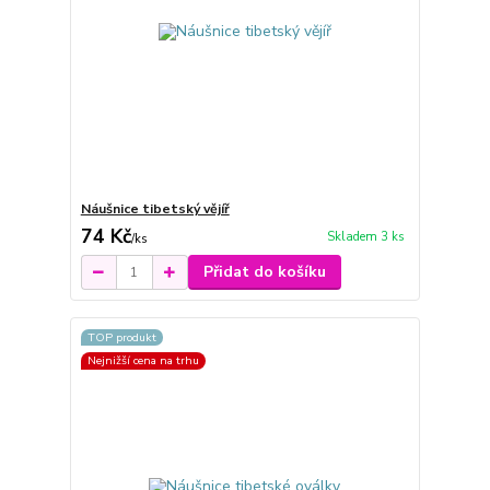
Náušnice tibetský vějíř
74 Kč
Skladem 3 ks
/
ks
Přidat do košíku
TOP produkt
Nejnižší cena na trhu