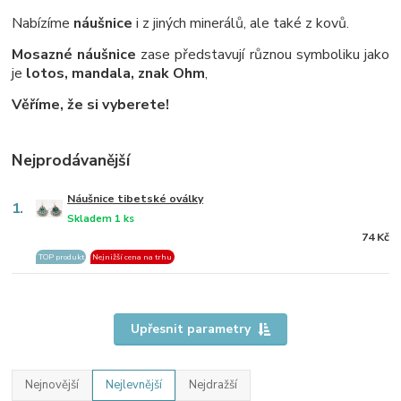
Nabízíme
náušnice
i z jiných minerálů, ale také z kovů.
Mosazné náušnice
zase představují různou symboliku jako
je
lotos, mandala, znak Ohm
,
Věříme, že si vyberete!
Nejprodávanější
Náušnice tibetské oválky
1.
Skladem 1 ks
74 Kč
TOP produkt
Nejnižší cena na trhu
Upřesnit parametry
Nejnovější
Nejlevnější
Nejdražší