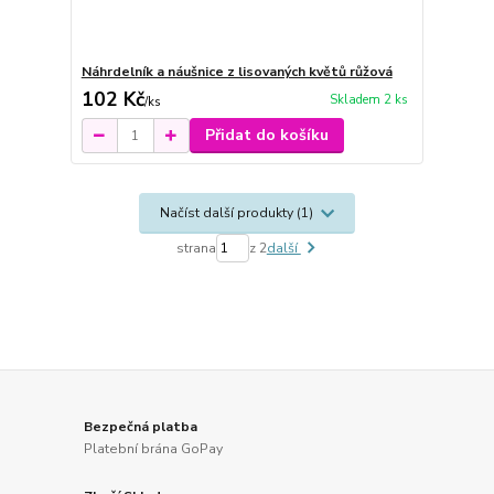
Náhrdelník a náušnice z lisovaných květů růžová
102 Kč
Skladem 2 ks
/
ks
Přidat do košíku
Načíst další produkty (1)
strana
z 2
další
Bezpečná platba
Platební brána GoPay