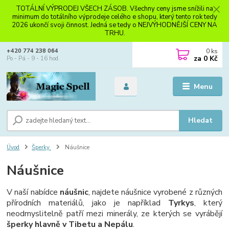
TOTÁLNÍ VÝPRODEJ VŠECH ZÁSOB. Všechny ceny jsme snížili na
minimum do totálního výprodeje celého e shopu, který tento rok tedy
2026 ukončí svoji činnost. Jedná se tedy o NEJVÝHODNĚJŠÍ CENY NA
TRHU.
0
ks
+420 774 238 064
za
0 Kč
Po - Pá - 9 - 16 hod.
Menu
Hledat
Úvod
Šperky
Náušnice
Náušnice
V naší nabídce
náušnic
, najdete náušnice vyrobené z různých
přírodních materiálů, jako je například
Tyrkys
, který
neodmyslitelně patří mezi minerály, ze kterých se vyrábějí
šperky hlavně v Tibetu a Nepálu
.