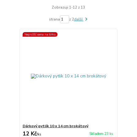
Zobrazuji 1-12 z 13
strana
z 2
další
Nejnižší cena na trhu
Dárkový pytlík 10 x 14 cm brokátový
12 Kč
Skladem 23 ks
/
ks