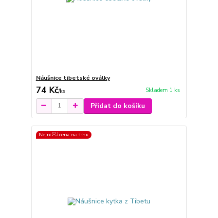
Náušnice tibetské oválky
74 Kč
Skladem 1 ks
/
ks
Přidat do košíku
Nejnižší cena na trhu