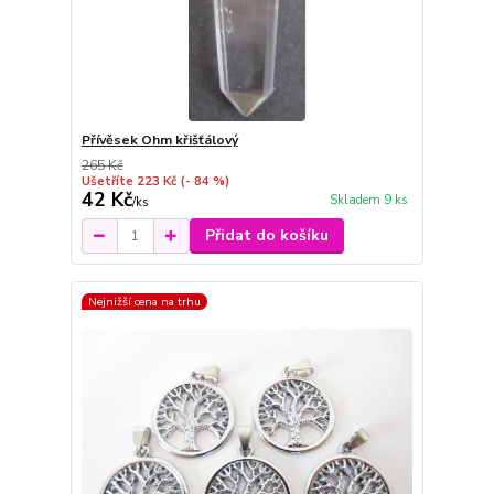
Přívěsek Ohm křišťálový
265 Kč
Ušetříte 223 Kč
(- 84 %)
42 Kč
Skladem 9 ks
/
ks
Přidat do košíku
Nejnižší cena na trhu