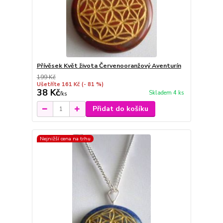
Přívěsek Květ života Červenooranžový Aventurín
199 Kč
Ušetříte 161 Kč
(- 81 %)
38 Kč
Skladem 4 ks
/
ks
Přidat do košíku
Nejnižší cena na trhu