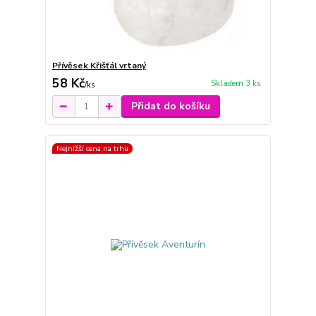
Přívěsek Křišťál vrtaný
58 Kč
Skladem 3 ks
/
ks
Přidat do košíku
Nejnižší cena na trhu