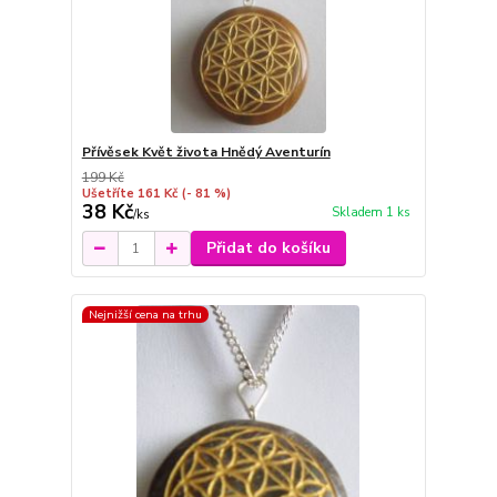
Přívěsek Květ života Hnědý Aventurín
199 Kč
Ušetříte 161 Kč
(- 81 %)
38 Kč
Skladem 1 ks
/
ks
Přidat do košíku
Nejnižší cena na trhu