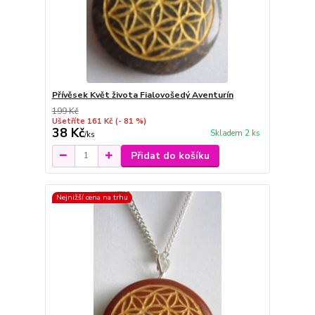
Přívěsek Květ života Fialovošedý Aventurín
199 Kč
Ušetříte 161 Kč
(- 81 %)
38 Kč
Skladem 2 ks
/
ks
Přidat do košíku
Nejnižší cena na trhu