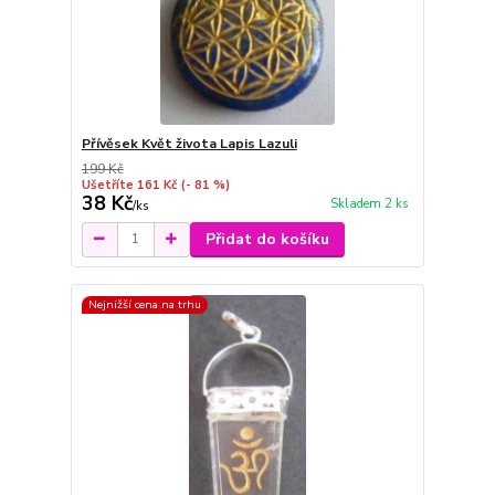
Přívěsek Květ života Lapis Lazuli
199 Kč
Ušetříte 161 Kč
(- 81 %)
38 Kč
Skladem 2 ks
/
ks
Přidat do košíku
Nejnižší cena na trhu