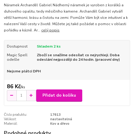
Náramek Archanděl Gabriel Nádherný náramek je vyroben z korálků a
duhového opalitu, tedy měsíčního kamene. Archanděl Gabriel vytváří
větší harmonii, krásu a čistotu na zemi. Pomůže Vám být více intuitivní a k
nalezení Vaší cesty v životě. Můžete jej také požádat o pomoc v oblasti
pořádku a kázně. Ar...
celý popis
Dostupnost
Skladem 2 ks
Magic Spell
Zboží se snažíme odesílat co nejrychleji. Doba
odešle
odeslání nejpozději do 24 hodin. (pracovní dny)
Nejsme plátci DPH
86 Kč
/
ks
Přidat do košíku
Číslo produktu:
17613
Velikost:
nastavitelná
Materiál:
Kov a dřevo
Podobné produkty