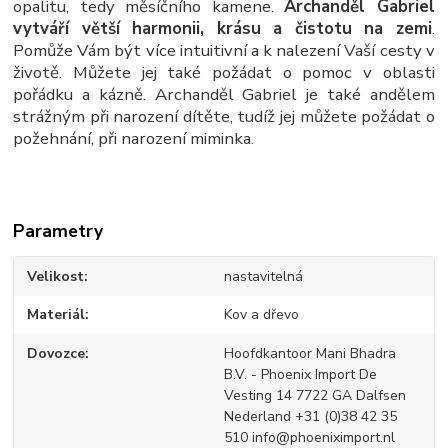
opalitu, tedy měsíčního kamene.
Archanděl Gabriel
vytváří větší harmonii, krásu a čistotu na zemi
.
Pomůže Vám být více intuitivní a k nalezení Vaší cesty v
životě. Můžete jej také požádat o pomoc v oblasti
pořádku a kázně. Archanděl Gabriel je také andělem
strážným při narození dítěte, tudíž jej můžete požádat o
požehnání, při narození miminka.
Parametry
Velikost
nastavitelná
Materiál
Kov a dřevo
Dovozce
Hoofdkantoor Mani Bhadra
B.V. - Phoenix Import De
Vesting 14 7722 GA Dalfsen
Nederland +31 (0)38 42 35
510 info@phoeniximport.nl