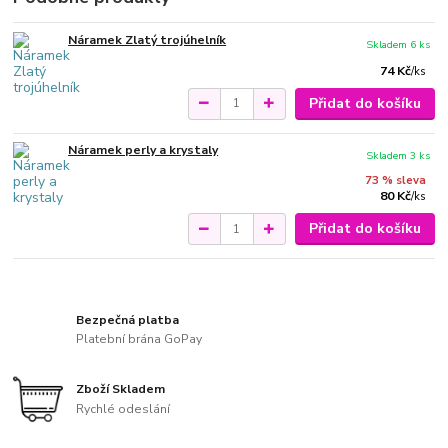
Náramek Zlatý trojúhelník
Skladem 6 ks
74 Kč
/
ks
Přidat do košíku
Náramek perly a krystaly
Skladem 3 ks
73 % sleva
80 Kč
/
ks
Přidat do košíku
Bezpečná platba
Platební brána GoPay
Zboží Skladem
Rychlé odeslání