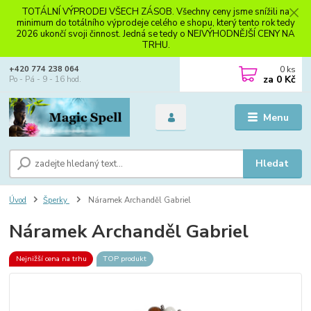
TOTÁLNÍ VÝPRODEJ VŠECH ZÁSOB. Všechny ceny jsme snížili na
minimum do totálního výprodeje celého e shopu, který tento rok tedy
2026 ukončí svoji činnost. Jedná se tedy o NEJVÝHODNĚJŠÍ CENY NA
TRHU.
0
ks
+420 774 238 064
za
0 Kč
Po - Pá - 9 - 16 hod.
Menu
Hledat
Úvod
Šperky
Náramek Archanděl Gabriel
Náramek Archanděl Gabriel
Nejnižší cena na trhu
TOP produkt