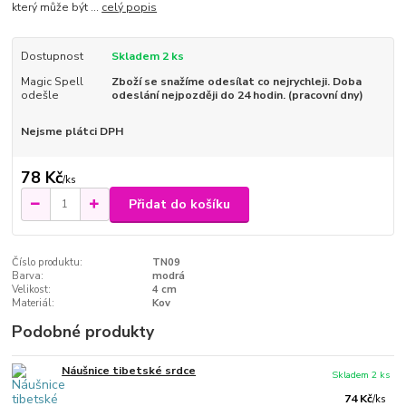
který může být ...
celý popis
Dostupnost
Skladem 2 ks
Magic Spell
Zboží se snažíme odesílat co nejrychleji. Doba
odešle
odeslání nejpozději do 24 hodin. (pracovní dny)
Nejsme plátci DPH
78 Kč
/
ks
Přidat do košíku
Číslo produktu:
TN09
Barva:
modrá
Velikost:
4 cm
Materiál:
Kov
Podobné produkty
Náušnice tibetské srdce
Skladem 2 ks
74 Kč
/
ks