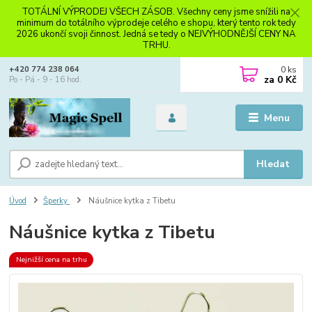
TOTÁLNÍ VÝPRODEJ VŠECH ZÁSOB. Všechny ceny jsme snížili na
minimum do totálního výprodeje celého e shopu, který tento rok tedy
2026 ukončí svoji činnost. Jedná se tedy o NEJVÝHODNĚJŠÍ CENY NA
TRHU.
0
ks
+420 774 238 064
za
0 Kč
Po - Pá - 9 - 16 hod.
Menu
Hledat
Úvod
Šperky
Náušnice kytka z Tibetu
Náušnice kytka z Tibetu
Nejnižší cena na trhu