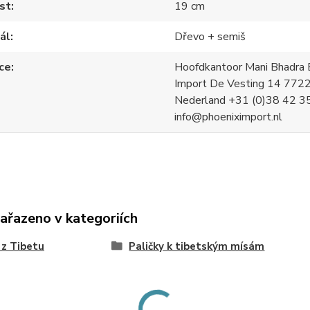
st
19 cm
ál
Dřevo + semiš
ce
Hoofdkantoor Mani Bhadra B
Import De Vesting 14 772
Nederland +31 (0)38 42 3
info@phoeniximport.nl
zařazeno v kategoriích
 z Tibetu
Paličky k tibetským mísám