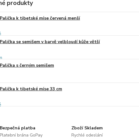
é produkty
Palička k tibetské míse červená menší
Palička se semišem v barvě velbloudí kůže větší
Palička s černým semišem
Palička k tibetské míse 33 cm
Bezpečná platba
Zboží Skladem
Platební brána GoPay
Rychlé odeslání