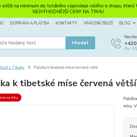
li na minimum do totálního výprodeje celého e shopu, který ten
NEJVÝHODNĚJŠÍ CENY NA TRHU.
JŮ
DOPRAVA A PLATBA
KONTAKTY
VRÁCENÍ ZBOŽÍ
BLOG
Nevíte
Hledat
+420
Po - Pá
boží z Tibetu
Palička k tibetské míse červená větší
čka k tibetské míse červená větší
ena na trhu
Palička
mísy. 
Dos
Mag