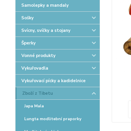
Samolepky a mandaly
Sošky
Svícny, svíčky a stojany
Šperky
Vonné produkty
Vykuřovadla
Vykuřovací pícky a kadidelnice
Zboží z Tibetu
Japa Mala
Lungta modlitební praporky