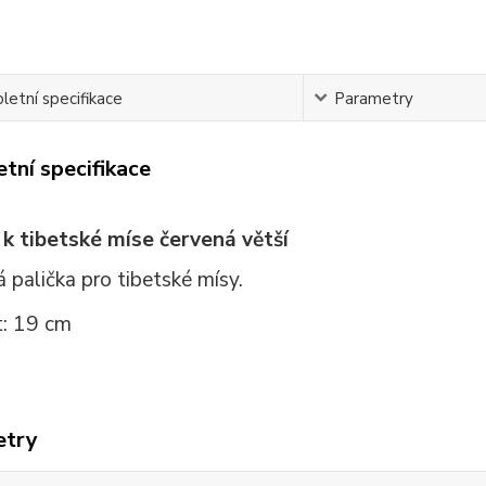
etní specifikace
Parametry
tní specifikace
 k tibetské míse červená větší
 palička pro tibetské mísy.
t: 19 cm
etry