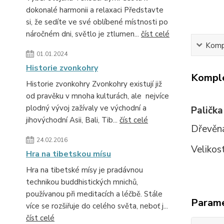
dokonalé harmonii a relaxaci Představte
si, že sedíte ve své oblíbené místnosti po
náročném dni, světlo je ztlumen...
číst celé
Kompl
01.01.2024
Historie zvonkohry
Komple
Historie zvonkohry Zvonkohry existují již
od pravěku v mnoha kulturách, ale nejvíce
plodný vývoj zažívaly ve východní a
Palička
jihovýchodní Asii, Bali, Tib...
číst celé
Dřevěná
24.02.2016
Velikos
Hra na tibetskou mísu
Hra na tibetské mísy je pradávnou
technikou buddhistických mnichů,
používanou při meditacích a léčbě. Stále
Param
více se rozšiřuje do celého světa, neboť j...
číst celé