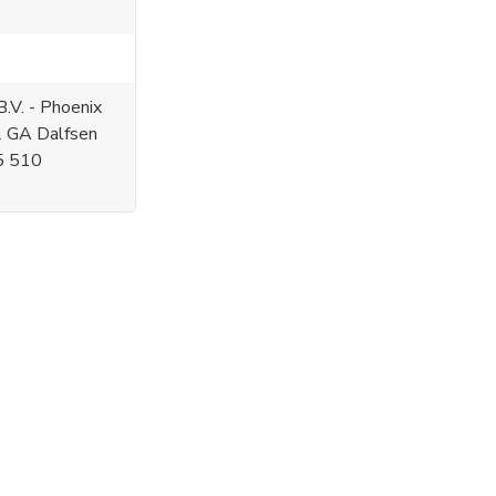
.V. - Phoenix
2 GA Dalfsen
5 510