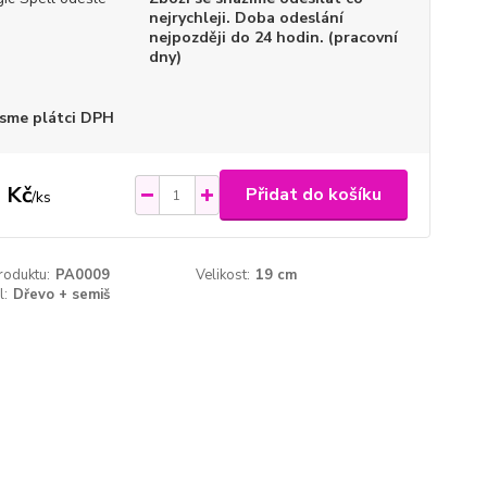
nejrychleji. Doba odeslání
nejpozději do 24 hodin. (pracovní
dny)
sme plátci DPH
 Kč
Přidat do košíku
/
ks
roduktu:
PA0009
Velikost:
19 cm
l:
Dřevo + semiš