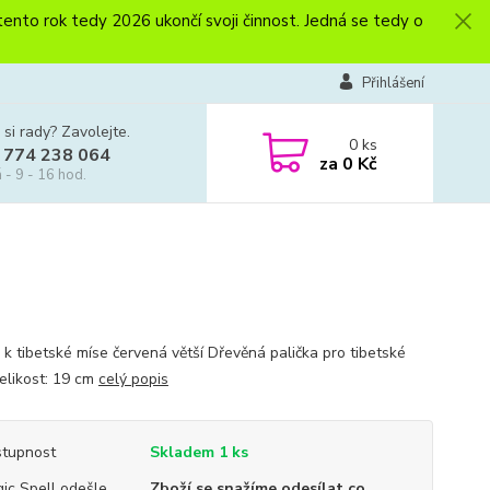
to rok tedy 2026 ukončí svoji činnost. Jedná se tedy o
Přihlášení
 si rady? Zavolejte.
0
ks
 774 238 064
za
0 Kč
 - 9 - 16 hod.
 k tibetské míse červená větší Dřevěná palička pro tibetské
Velikost: 19 cm
celý popis
tupnost
Skladem 1 ks
ic Spell odešle
Zboží se snažíme odesílat co