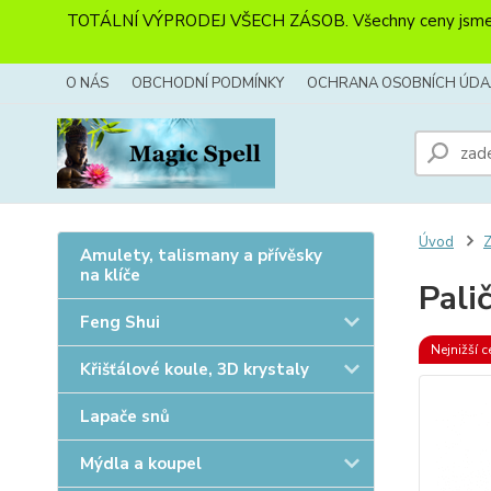
TOTÁLNÍ VÝPRODEJ VŠECH ZÁSOB. Všechny ceny jsme sníži
O NÁS
OBCHODNÍ PODMÍNKY
OCHRANA OSOBNÍCH ÚDA
Úvod
Z
Amulety, talismany a přívěsky
na klíče
Pali
Feng Shui
Nejnižší c
Křišťálové koule, 3D krystaly
Lapače snů
Mýdla a koupel