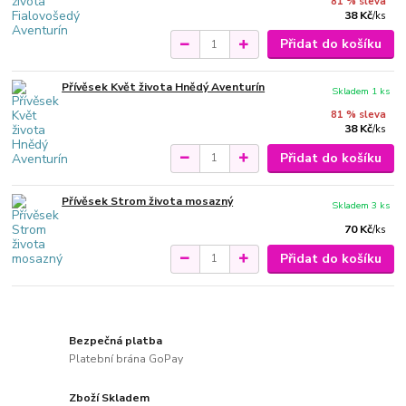
81 % sleva
38 Kč
/
ks
Přidat do košíku
Přívěsek Květ života Hnědý Aventurín
Skladem 1 ks
81 % sleva
38 Kč
/
ks
Přidat do košíku
Přívěsek Strom života mosazný
Skladem 3 ks
70 Kč
/
ks
Přidat do košíku
Bezpečná platba
Platební brána GoPay
Zboží Skladem