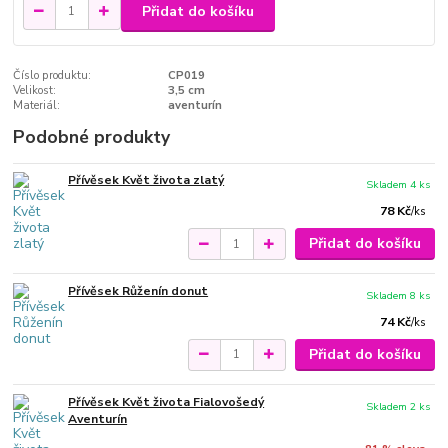
Přidat do košíku
Číslo produktu:
CP019
Velikost:
3,5 cm
Materiál:
aventurín
Podobné produkty
Přívěsek Květ života zlatý
Skladem 4 ks
78 Kč
/
ks
Přidat do košíku
Přívěsek Růženín donut
Skladem 8 ks
74 Kč
/
ks
Přidat do košíku
Přívěsek Květ života Fialovošedý
Skladem 2 ks
Aventurín