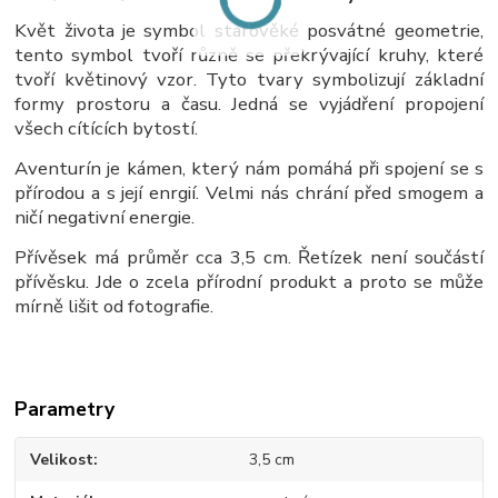
Květ života je symbol starověké posvátné geometrie,
tento symbol tvoří různě se překrývající kruhy, které
tvoří květinový vzor. Tyto tvary symbolizují základní
formy prostoru a času. Jedná se vyjádření propojení
všech cítících bytostí.
Aventurín je kámen, který nám pomáhá při spojení se s
přírodou a s její enrgií. Velmi nás chrání před smogem a
ničí negativní energie.
Přívěsek má průměr cca 3,5 cm. Řetízek není součástí
přívěsku. Jde o zcela přírodní produkt a proto se může
mírně lišit od fotografie.
Parametry
Velikost
3,5 cm