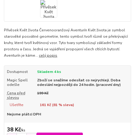
Přívěsek Květ života Červenooranžový Aventurín Květ života je symbol
starověké posvátné geometrie, tento symbol tvoří různě se překrývající
kruhy, které tvoří květinový vzor. Tyto tvary symbolizují základní formy
prostoru a času. Jedná se vyjádření propojení všech cítících bytostí.
Aventurín je káme...
celý popis
Dostupnost
Skladem 4 ks
Magic Spell
Zboží se snažíme odesílat co nejrychleji. Doba
odešle
odeslání nejpozději do 24 hodin. (pracovní dny)
Cena před
199 Kč
slevou
Ušetříte
161 Kč (
81
% sleva)
Nejsme plátci DPH
38 Kč
/
ks