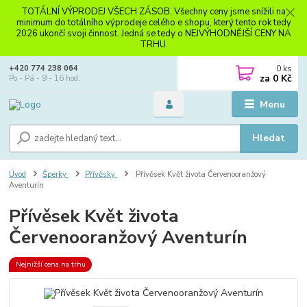
TOTÁLNÍ VÝPRODEJ VŠECH ZÁSOB. Všechny ceny jsme snížili na
minimum do totálního výprodeje celého e shopu, který tento rok tedy
2026 ukončí svoji činnost. Jedná se tedy o NEJVÝHODNĚJŠÍ CENY NA
TRHU.
0
ks
+420 774 238 064
za
0 Kč
Po - Pá - 9 - 16 hod.
Menu
Hledat
Úvod
Šperky
Přívěsky
Přívěsek Květ života Červenooranžový
Aventurín
Přívěsek Květ života
Červenooranžový Aventurín
Nejnižší cena na trhu