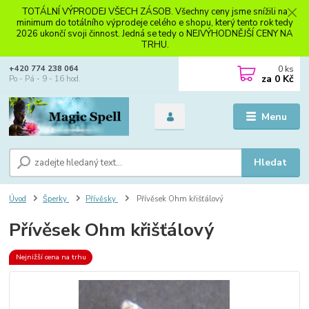
TOTÁLNÍ VÝPRODEJ VŠECH ZÁSOB. Všechny ceny jsme snížili na
minimum do totálního výprodeje celého e shopu, který tento rok tedy
2026 ukončí svoji činnost. Jedná se tedy o NEJVÝHODNĚJŠÍ CENY NA
TRHU.
0
ks
+420 774 238 064
za
0 Kč
Po - Pá - 9 - 16 hod.
Menu
Hledat
Úvod
Šperky
Přívěsky
Přívěsek Ohm křišťálový
Přívěsek Ohm křišťálový
Nejnižší cena na trhu