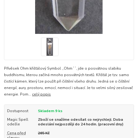
Přívěsek Ohm křišťálový Symbol ,,Ohm´´, jde o posvátnou slabiku
buddhismu, kterou začíná mnoho posvátných textů. Křišťál je tzv. samo
čistící kámen, který lze použít při čištění všeho druhu. Jedná se o čištění
energií, aury, prostoru, emocí, nemocí i situací. Je to velmi silný zesilovač
energie. Pom...
celý popis
Dostupnost
Skladem 9 ks
Magic Spell
Zboží se snažíme odesílat co nejrychleji. Doba
odešle
odeslání nejpozději do 24 hodin. (pracovní dny)
Cena před
265 Kč
slevou