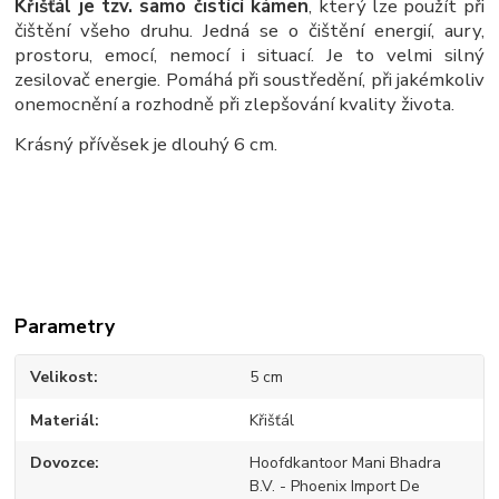
Křišťál je tzv. samo čistící kámen
, který lze použít při
čištění všeho druhu. Jedná se o čištění energií, aury,
prostoru, emocí, nemocí i situací. Je to velmi silný
zesilovač energie. Pomáhá při soustředění, při jakémkoliv
onemocnění a rozhodně při zlepšování kvality života.
Krásný přívěsek je dlouhý 6 cm.
Parametry
Velikost
5 cm
Materiál
Křišťál
Dovozce
Hoofdkantoor Mani Bhadra
B.V. - Phoenix Import De