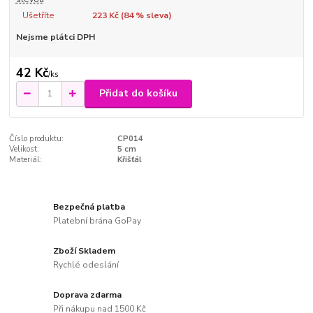
Ušetříte
223 Kč (
84
% sleva)
Nejsme plátci DPH
42 Kč
/
ks
Přidat do košíku
Číslo produktu:
CP014
Velikost:
5 cm
Materiál:
Křišťál
Bezpečná platba
Platební brána GoPay
Zboží Skladem
Rychlé odeslání
Doprava zdarma
Při nákupu nad 1500 Kč