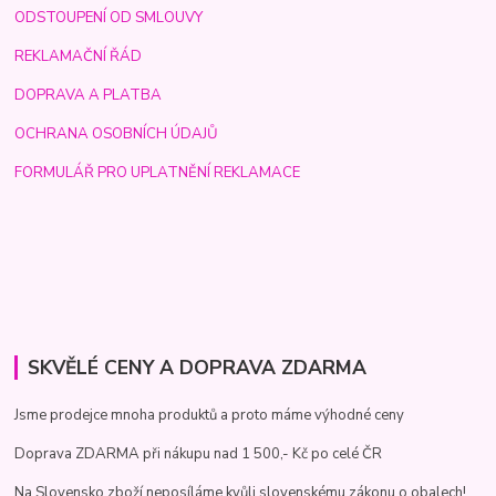
ODSTOUPENÍ OD SMLOUVY
REKLAMAČNÍ ŘÁD
DOPRAVA A PLATBA
OCHRANA OSOBNÍCH ÚDAJŮ
FORMULÁŘ PRO UPLATNĚNÍ REKLAMACE
SKVĚLÉ CENY A DOPRAVA ZDARMA
Jsme prodejce mnoha produktů a proto máme výhodné ceny
Doprava ZDARMA při nákupu nad 1 500,- Kč po celé ČR
Na Slovensko zboží neposíláme kvůli slovenskému zákonu o obalech!