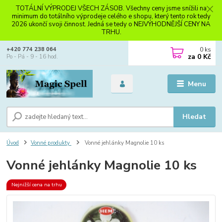
TOTÁLNÍ VÝPRODEJ VŠECH ZÁSOB. Všechny ceny jsme snížili na
minimum do totálního výprodeje celého e shopu, který tento rok tedy
2026 ukončí svoji činnost. Jedná se tedy o NEJVÝHODNĚJŠÍ CENY NA
TRHU.
0
ks
+420 774 238 064
za
0 Kč
Po - Pá - 9 - 16 hod.
Menu
Hledat
Úvod
Vonné produkty
Vonné jehlánky Magnolie 10 ks
Vonné jehlánky Magnolie 10 ks
Nejnižší cena na trhu