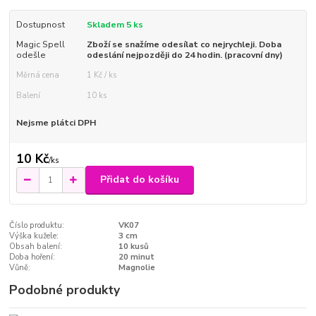
Dostupnost
Skladem 5 ks
Magic Spell
Zboží se snažíme odesílat co nejrychleji. Doba
odešle
odeslání nejpozději do 24 hodin. (pracovní dny)
Měrná cena
1 Kč / ks
Balení
10 ks
Nejsme plátci DPH
10 Kč
/
ks
Přidat do košíku
Číslo produktu:
VK07
Výška kužele:
3 cm
Obsah balení:
10 kusů
Doba hoření:
20 minut
Vůně:
Magnolie
Podobné produkty