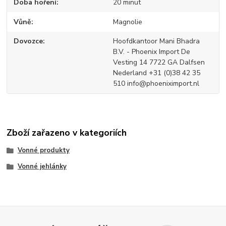
Doba hoření
20 minut
Vůně
Magnolie
Dovozce
Hoofdkantoor Mani Bhadra
B.V. - Phoenix Import De
Vesting 14 7722 GA Dalfsen
Nederland +31 (0)38 42 35
510 info@phoeniximport.nl
Zboží zařazeno v kategoriích
Vonné produkty
Vonné jehlánky