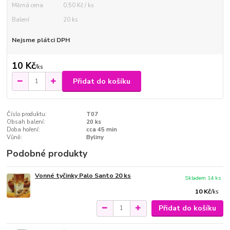
Měrná cena
0,50 Kč / ks
Balení
20 ks
Nejsme plátci DPH
10 Kč
/
ks
Přidat do košíku
Číslo produktu:
T07
Obsah balení:
20 ks
Doba hoření:
cca 45 min
Vůně:
Byliny
Podobné produkty
Vonné tyčinky Palo Santo 20 ks
Skladem 14 ks
10 Kč
/
ks
Přidat do košíku