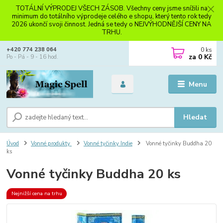
TOTÁLNÍ VÝPRODEJ VŠECH ZÁSOB. Všechny ceny jsme snížili na
minimum do totálního výprodeje celého e shopu, který tento rok tedy
2026 ukončí svoji činnost. Jedná se tedy o NEJVÝHODNĚJŠÍ CENY NA
TRHU.
0
ks
+420 774 238 064
za
0 Kč
Po - Pá - 9 - 16 hod.
Menu
Hledat
Úvod
Vonné produkty
Vonné tyčinky Indie
Vonné tyčinky Buddha 20
ks
Vonné tyčinky Buddha 20 ks
Nejnižší cena na trhu