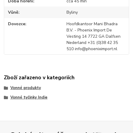
Doba hoření
cca 45 min
Vůně
Byliny
Dovozce
Hoofdkantoor Mani Bhadra
B.V. - Phoenix Import De
Vesting 14 7722 GA Dalfsen
Nederland +31 (0)38 42 35
510 info@phoeniximport.nl
Zboží zařazeno v kategoriích
Vonné produkty
Vonné tyčinky Indie