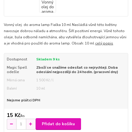
Vonný olej do aroma lamp Fialka 10 ml Nasládlá vůně této květiny
navozuje dobrou náladu a atmosféru. Šíří pozitivní energii. Vůně tohoto
oleje, byla odborně namíchána, aby vytvářela dlouhotrvající jemnou vůni
a je vhodná pro použití do aroma lamp. Obsah: 10 ml
celý popis
Dostupnost
Skladem 9 ks
Magic Spell
Zboží se snažíme odesílat co nejrychleji. Doba
odešle
odeslání nejpozději do 24 hodin. (pracovní dny)
Měrná cena
1 500 Kč / l
Balení
10 ml
Nejsme plátci DPH
15 Kč
/
ks
Přidat do košíku