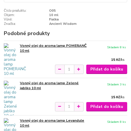
Číslo produktu:
O05
Objem:
10 ml
Vůně:
Fialka
Značka:
Ancient Wisdom
Podobné produkty
Vonný olej do aroma lamp POMERANČ
Skladem 8 ks
10 ml
15 Kč
/
ks
Přidat do košíku
Vonný olej do aroma lamp Zelené
Skladem 3 ks
jablko 10 ml
15 Kč
/
ks
Přidat do košíku
Vonný olej do aroma lamp Levandule
Skladem 8 ks
10 ml