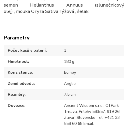
semen Helianthus Annuus (slunečnicový
olej) , mouka Oryza Sativa rýžová , šelak
Parametry
Počet kusů v balení
1
Hmotnost
180 g
Konzistence
bomby
Země původu
Anglie
Rozměry
7,5 cm
Dovozce
Ancient Wisdom s.r.o., CTPark
Trnava, Prílohy 583/57, 919 26
Zavar, Slovensko Tel: +421 33
558 60 68 Email: