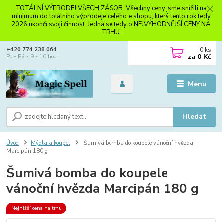
TOTÁLNÍ VÝPRODEJ VŠECH ZÁSOB. Všechny ceny jsme snížili na
minimum do totálního výprodeje celého e shopu, který tento rok tedy
2026 ukončí svoji činnost. Jedná se tedy o NEJVÝHODNĚJŠÍ CENY NA
TRHU.
0
ks
+420 774 238 064
za
0 Kč
Po - Pá - 9 - 16 hod.
Menu
Hledat
Úvod
Mýdla a koupel
Šumivá bomba do koupele vánoční hvězda
Marcipán 180 g
Šumivá bomba do koupele
vánoční hvězda Marcipán 180 g
Nejnižší cena na trhu