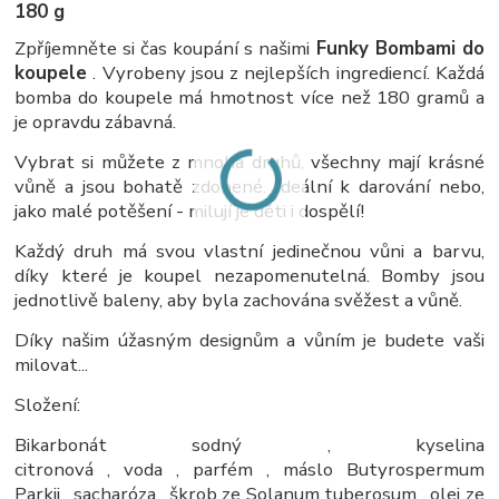
180 g
Zpříjemněte si čas koupání s našimi
Funky Bombami do
koupele
. Vyrobeny jsou z nejlepších ingrediencí. Každá
bomba do koupele má hmotnost více než 180 gramů a
je opravdu zábavná.
Vybrat si můžete z mnoha druhů, všechny mají krásné
vůně a jsou bohatě zdobené. Ideální k darování nebo,
jako malé potěšení - milují je děti i dospělí!
Každý druh má svou vlastní jedinečnou vůni a barvu,
díky které je koupel nezapomenutelná. Bomby jsou
jednotlivě baleny, aby byla zachována svěžest a vůně.
Díky našim úžasným designům a vůním je budete vaši
milovat...
Složení:
Bikarbonát sodný , kyselina
citronová , voda , parfém , máslo Butyrospermum
Parkii , sacharóza , škrob ze Solanum tuberosum , olej ze