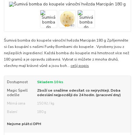
Šumivá bomba do koupele vánoční hvězda Marcipán 180 g Zpříjemněte
si čas koupání s našimi Funky Bombami do koupele . Vyrobeny jsou z
nejlepších ingrediencí. Každá bomba do koupele má hmotnost více než
180 gramů a je opravdu zábavná. Vybrat si můžete z mnoha druhů,
všechny mají krásné vůně a jsou boh...
celý popis
Dostupnost
Skladem 10 ks
Magic Spell
Zboží se snažíme odesílat co nejrychleji. Doba
odešle
odeslání nejpozději do 24 hodin. (pracovní dny)
Měrná cena
150 Kč / kg
Balení
180 g
Nejsme plátci DPH