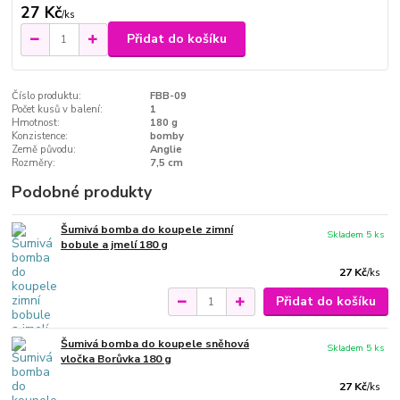
27 Kč
/
ks
Přidat do košíku
Číslo produktu:
FBB-09
Počet kusů v balení:
1
Hmotnost:
180 g
Konzistence:
bomby
Země původu:
Anglie
Rozměry:
7,5 cm
Podobné produkty
Šumivá bomba do koupele zimní
Skladem 5 ks
bobule a jmelí 180 g
27 Kč
/
ks
Přidat do košíku
Šumivá bomba do koupele sněhová
Skladem 5 ks
vločka Borůvka 180 g
27 Kč
/
ks