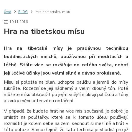
Úvod
BLOG
Hra na tibetskou mísu
10
.
11
.
2016
Hra na tibetskou mísu
Hra na tibetské mísy je pradávnou technikou
buddhistických mnichů, používanou při meditacích a
léčbě. Stále více se rozšiřuje do celého světa, neboť
její léčivé účinky jsou velmi silné a dávno prokázané.
Mísu si položte na dlaň, uchopte paličku a jemně do mísy
ťukněte. Rozezní se její nádherný a velmi dlouhý tón. Poté
můžete mísu obkroužit po jejím vnějším okraji paličkou a tóny
a zvuky měnit intenzitou obtáčení.
V případě, že budete hrát na více mís současně, je dobré je
umístit na polštářky, které se k tomuto účelu používají,
rozmístit je kolem sebe na zem, sednout si mezi ně a hrát v
této poloze. Samozřejmě, že tato technika je vhodná pro již