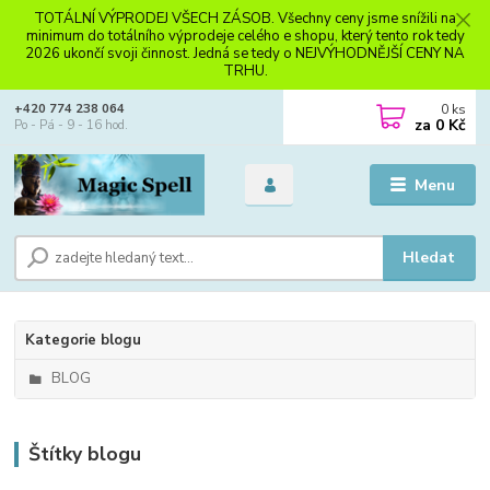
TOTÁLNÍ VÝPRODEJ VŠECH ZÁSOB. Všechny ceny jsme snížili na
minimum do totálního výprodeje celého e shopu, který tento rok tedy
2026 ukončí svoji činnost. Jedná se tedy o NEJVÝHODNĚJŠÍ CENY NA
TRHU.
0
ks
+420 774 238 064
za
0 Kč
Po - Pá - 9 - 16 hod.
Menu
Hledat
Kategorie blogu
BLOG
Štítky blogu