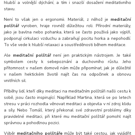
hlubší a volnější dýchání, a tím i snazší dosažení meditativního
stavu.
Není to však jen o ergonomii. Materiál, z něhož je
meditační
polštář
vyroben, hraje rovněž důležitou roli. Přírodní materiály,
jako je bavlna nebo pohanka, která se často používá jako výplň,
podporují cirkulaci vzduchu a zabraňují pocitu horka a nepohodlí.
To vše vede k hlubší relaxaci a soustředěnosti během meditace.
Ale
meditační polštář
není jen praktickým nástrojem. Je také
symbolem cesty k sebepoznání a duchovního růstu. Jeho
přítomnost v našem domově nám může připomínat, jak je důležité
v našem hektickém životě najít čas na odpočinek a obnovu
vnitřních sil.
Příběhy lidí, kteří díky meditaci na meditačním polštáři našli cestu k
sobě, jsou často inspirující. Například Martina, která se po letech
stresu v práci rozhodla věnovat meditaci a objevila v ní zdroj klidu
a síly. Nebo Tomáš, který překonal své zdravotní problémy díky
pravidelné meditaci, při které mu meditační polštář pomohl najít
správnou a pohodlnou pozici.
Výběr
meditačního polštáře
může být také cestou, jak vyjádřit