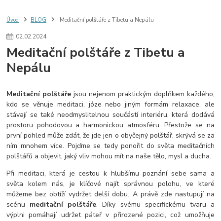
Úvod
BLOG
Meditační polštáře z Tibetu a Nepálu
02
.
02
.
2024
Meditační polštáře z Tibetu a
Nepálu
Meditační polštáře
jsou nejenom praktickým doplňkem každého,
kdo se věnuje meditaci, józe nebo jiným formám relaxace, ale
stávají se také neodmyslitelnou součástí interiéru, která dodává
prostoru pohodovou a harmonickou atmosféru. Přestože se na
první pohled může zdát, že jde jen o obyčejný polštář, skrývá se za
ním mnohem více. Pojďme se tedy ponořit do světa meditačních
polštářů a objevit, jaký vliv mohou mít na naše tělo, mysl a ducha.
Při meditaci, která je cestou k hlubšímu poznání sebe sama a
světa kolem nás, je klíčové najít správnou polohu, ve které
můžeme bez obtíží vydržet delší dobu. A právě zde nastupují na
scénu
meditační polštáře
. Díky svému specifickému tvaru a
výplni pomáhají udržet páteř v přirozené pozici, což umožňuje