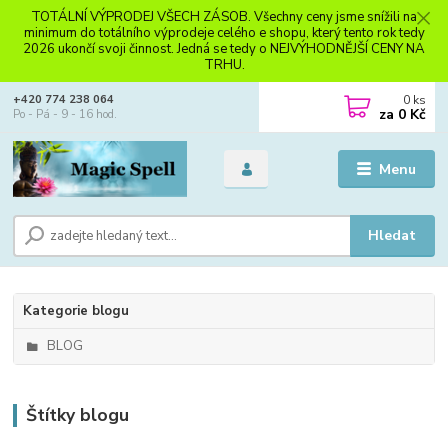
TOTÁLNÍ VÝPRODEJ VŠECH ZÁSOB. Všechny ceny jsme snížili na
minimum do totálního výprodeje celého e shopu, který tento rok tedy
2026 ukončí svoji činnost. Jedná se tedy o NEJVÝHODNĚJŠÍ CENY NA
TRHU.
0
ks
+420 774 238 064
za
0 Kč
Po - Pá - 9 - 16 hod.
Menu
Hledat
Kategorie blogu
BLOG
Štítky blogu