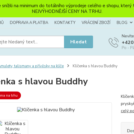
li na minimum do totálního výprodeje celého e shopu, který ten
NEJVÝHODNĚJŠÍ CENY NA TRHU.
JŮ
DOPRAVA A PLATBA
KONTAKTY
VRÁCENÍ ZBOŽÍ
BLOG
Nevíte
Hledat
+420
Po - Pá
mulety, talismany a přívěsky na klíče
Klíčenka s hlavou Buddhy
enka s hlavou Buddhy
ena na trhu
Klíčen
pryskyř
celý p
Dos