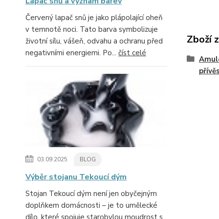
Lapač snů a význam barev
Červený lapač snů je jako plápolající oheň
v temnotě noci. Tato barva symbolizuje
Zboží 
životní sílu, vášeň, odvahu a ochranu před
negativními energiemi. Po...
číst celé
Amule
přívě
03.09.2025
BLOG
Výběr stojanu Tekoucí dým
Stojan Tekoucí dým není jen obyčejným
doplňkem domácnosti – je to umělecké
dílo, které spojuje starobylou moudrost s