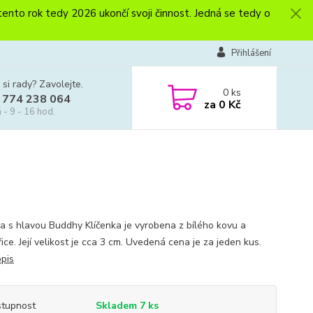
to rok tedy 2026 ukončí svoji činnost. Jedná se tedy o
Přihlášení
 si rady? Zavolejte.
0
ks
 774 238 064
za
0 Kč
 - 9 - 16 hod.
ka s hlavou Buddhy Klíčenka je vyrobena z bílého kovu a
ice. Její velikost je cca 3 cm. Uvedená cena je za jeden kus.
opis
tupnost
Skladem 7 ks