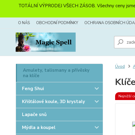
TOTÁLNÍ VÝPRODEJ VŠECH ZÁSOB. Všechny ceny jsme sníži
O NÁS
OBCHODNÍ PODMÍNKY
OCHRANA OSOBNÍCH ÚDA
Úvod
A
Amulety, talismany a přívěsky
na klíče
Klíč
Feng Shui
Nejnižší c
Křišťálové koule, 3D krystaly
Lapače snů
Mýdla a koupel