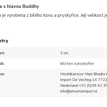
ka s hlavou Buddhy
 je vyrobena z bílého kovu a pryskyřice. Její velikost
etry
st
3 cm
ál
bílý kov a pryskyřice
ce
Hoofdkantoor Mani Bhadra B
Import De Vesting 14 772
Nederland +31 (0)38 42 3
info@phoeniximport.nl