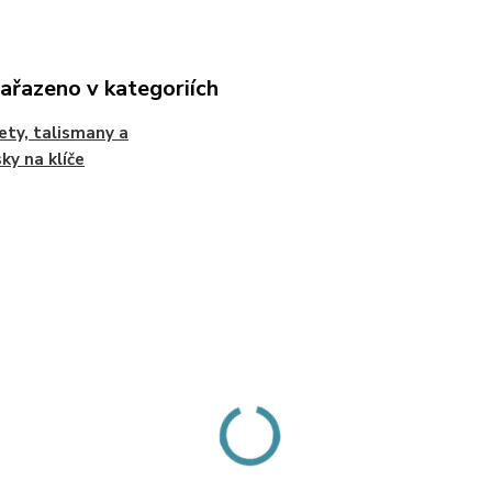
zařazeno v kategoriích
ty, talismany a
sky na klíče