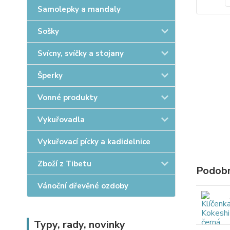
Samolepky a mandaly
Sošky
Svícny, svíčky a stojany
Šperky
Vonné produkty
Vykuřovadla
Vykuřovací pícky a kadidelnice
Zboží z Tibetu
Podobn
Vánoční dřevěné ozdoby
Typy, rady, novinky