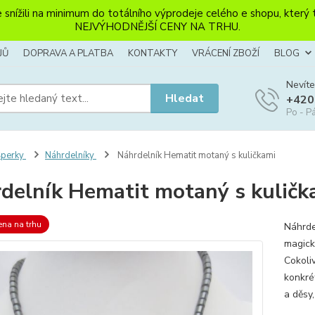
li na minimum do totálního výprodeje celého e shopu, který ten
NEJVÝHODNĚJŠÍ CENY NA TRHU.
JŮ
DOPRAVA A PLATBA
KONTAKTY
VRÁCENÍ ZBOŽÍ
BLOG
Nevíte
Hledat
+420
Po - Pá
Šperky
Náhrdelníky
Náhrdelník Hematit motaný s kuličkami
delník Hematit motaný s kuličk
ena na trhu
Náhrde
magick
Cokoli
konkré
a děsy,