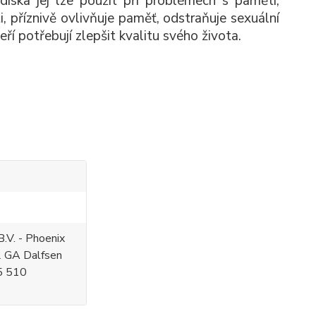
diska jej lze použít při problémech s pamětí,
i, příznivě ovlivňuje paměť, odstraňuje sexuální
eří potřebují zlepšit kvalitu svého života.
.V. - Phoenix
2 GA Dalfsen
5 510