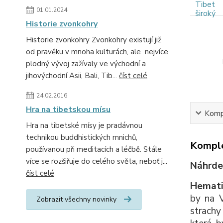
01.01.2024
Historie zvonkohry
Historie zvonkohry Zvonkohry existují již
od pravěku v mnoha kulturách, ale nejvíce
plodný vývoj zažívaly ve východní a
jihovýchodní Asii, Bali, Tib...
číst celé
24.02.2016
Hra na tibetskou mísu
Kompl
Hra na tibetské mísy je pradávnou
technikou buddhistických mnichů,
Komple
používanou při meditacích a léčbě. Stále
více se rozšiřuje do celého světa, neboť j...
Náhrde
číst celé
Hemati
by na V
Zobrazit všechny novinky
strachy