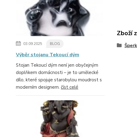
Zboží 
03.09.2025
BLOG
Šperk
Výběr stojanu Tekoucí dým
Stojan Tekoucí dým není jen obyčejným
doplňkem domácnosti – je to umělecké
dílo, které spojuje starobylou moudrost s
moderním designem.
číst celé