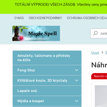
TOTÁLNÍ VÝPRODEJ VŠECH ZÁSOB. Všechny ceny jsme sníži
O NÁS
OBCHODNÍ PODMÍNKY
OCHRANA OSOBNÍCH ÚDA
Úvod
Amulety, talismany a přívěsky
na klíče
Náhr
Feng Shui
Nejnižší c
Křišťálové koule, 3D krystaly
Lapače snů
Mýdla a koupel