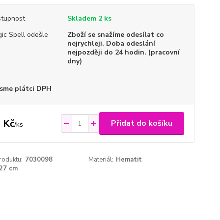
tupnost
Skladem 2 ks
ic Spell odešle
Zboží se snažíme odesílat co
nejrychleji. Doba odeslání
nejpozději do 24 hodin. (pracovní
dny)
sme plátci DPH
 Kč
Přidat do košíku
/
ks
roduktu:
7030098
Materiál:
Hematit
27 cm