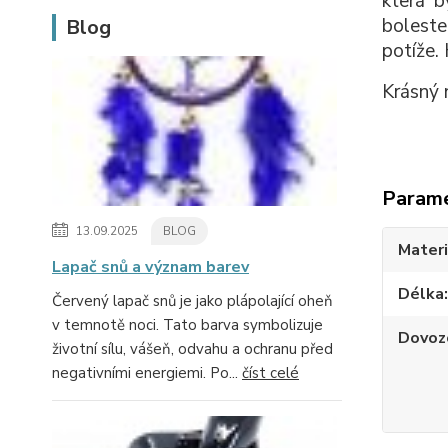
která b
boleste
Blog
potíže. 
Krásný 
Param
13.09.2025
BLOG
Materi
Lapač snů a význam barev
Délka
Červený lapač snů je jako plápolající oheň
v temnotě noci. Tato barva symbolizuje
Dovoz
životní sílu, vášeň, odvahu a ochranu před
negativními energiemi. Po...
číst celé