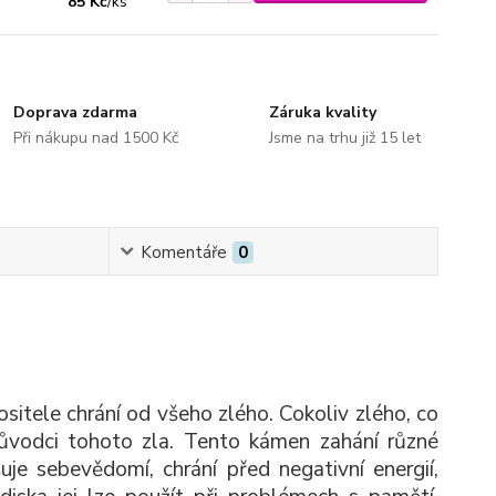
85 Kč
/
ks
Doprava zdarma
Záruka kvality
Při nákupu nad 1500 Kč
Jsme na trhu již 15 let
Komentáře
0
sitele chrání od všeho zlého. Cokoliv zlého, co
ůvodci tohoto zla. Tento kámen zahání různé
uje sebevědomí, chrání před negativní energií,