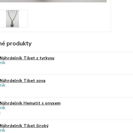
é produkty
Náhrdelník Tibet z tyrkysu
Náhrdelník Tibet sova
Náhrdelník Hematit s onyxem
Náhrdelník Tibet široký