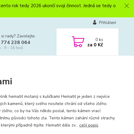
to rok tedy 2026 ukončí svoji činnost. Jedná se tedy o
Přihlášení
 si rady? Zavolejte.
0
ks
 774 238 064
za
0 Kč
 - 9 - 16 hod.
ami
lník hematit motaný s kuličkami Hematit je jeden z nejvíce
ých kamenů, který svého nositele chrání od všeho zlého.
v zlého, co by na Vás někdo poslal, tento kámen vrací
tnímu původci tohoto zla. Tento kámen zahání různé strachy
 kterými případně trpíte. Hematit dále zv...
celý popis