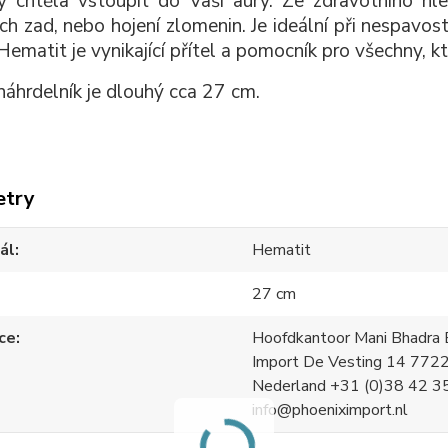
y chtěla vstoupit do Vaší aury. Ze zdravotního hle
ch zad, nebo hojení zlomenin. Je ideální při nespavost
Hematit je vynikající přítel a pomocník pro všechny, kt
náhrdelník je dlouhý cca 27 cm.
etry
ál
Hematit
27 cm
ce
Hoofdkantoor Mani Bhadra B
Import De Vesting 14 772
Nederland +31 (0)38 42 3
info@phoeniximport.nl