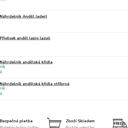
Náhrdelník Anděl Jadeit
Přívěsek anděl lapis lazuli
Náhrdelník andělská křídla
Náhrdelník andělská křídla stříbrná
Bezpečná platba
Zboží Skladem
Platební brána GoPay
Rychlé odeslání