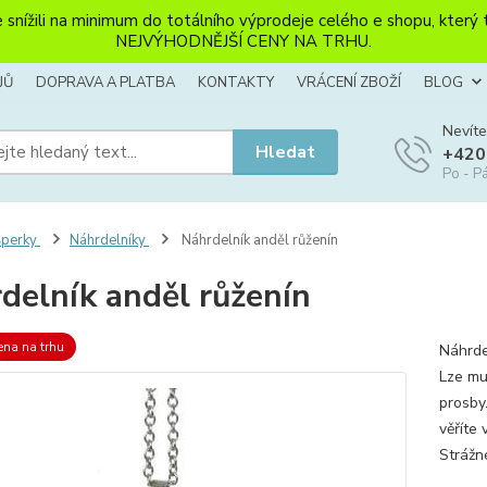
li na minimum do totálního výprodeje celého e shopu, který ten
NEJVÝHODNĚJŠÍ CENY NA TRHU.
JŮ
DOPRAVA A PLATBA
KONTAKTY
VRÁCENÍ ZBOŽÍ
BLOG
Nevíte
Hledat
+420
Po - Pá
Šperky
Náhrdelníky
Náhrdelník anděl růženín
delník anděl růženín
ena na trhu
Náhrde
Lze mu
prosby.
věříte
Strážn