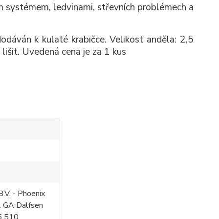
ým systémem, ledvinami, střevních problémech a
dodáván k kulaté krabičce. Velikost anděla: 2,5
lišit. Uvedená cena je za 1 kus
.V. - Phoenix
2 GA Dalfsen
5 510