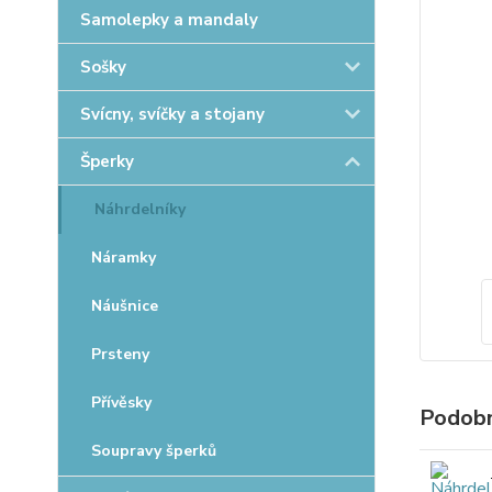
Samolepky a mandaly
Sošky
Svícny, svíčky a stojany
Šperky
Náhrdelníky
Náramky
Náušnice
Prsteny
Přívěsky
Podobn
Soupravy šperků