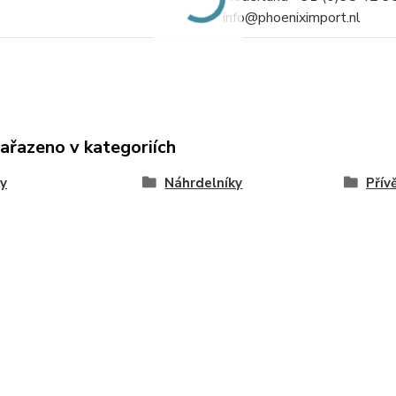
info@phoeniximport.nl
zařazeno v kategoriích
y
Náhrdelníky
Přív