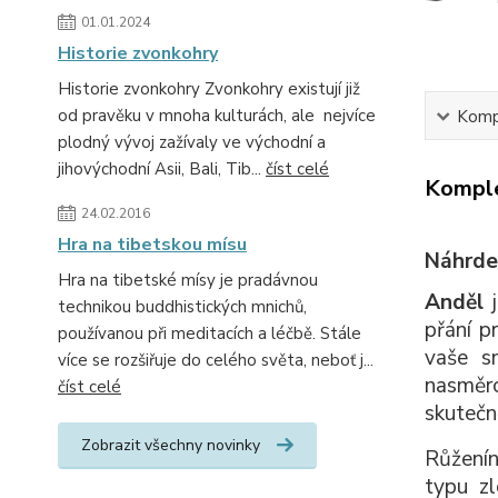
01.01.2024
Historie zvonkohry
Historie zvonkohry Zvonkohry existují již
od pravěku v mnoha kulturách, ale nejvíce
Kompl
plodný vývoj zažívaly ve východní a
jihovýchodní Asii, Bali, Tib...
číst celé
Komple
24.02.2016
Hra na tibetskou mísu
Náhrdel
Hra na tibetské mísy je pradávnou
Anděl
j
technikou buddhistických mnichů,
přání p
používanou při meditacích a léčbě. Stále
vaše s
více se rozšiřuje do celého světa, neboť j...
nasměro
číst celé
skutečn
Zobrazit všechny novinky
Růženín
typu zl