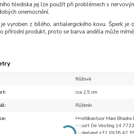
ního hlediska jej lze použít při problémech s nervov
dobých onemocnění.
 je vyroben z bílého, antialergického kovu. Šperk je 
 o přírodní produkt, proto se barva anděla může mírně 
etry
Růžová
st
cca 2,5 cm
ál
Růženín
ce
Hoofdkantoor Mani Bhadra B
Import De Vesting 14 772
Nederland +31 (0)38 42 3