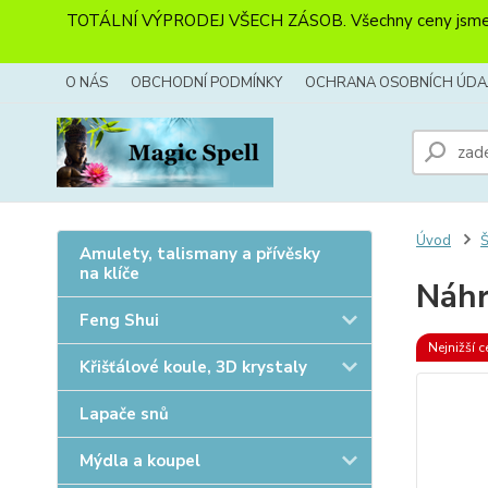
TOTÁLNÍ VÝPRODEJ VŠECH ZÁSOB. Všechny ceny jsme sníži
O NÁS
OBCHODNÍ PODMÍNKY
OCHRANA OSOBNÍCH ÚDA
Úvod
Amulety, talismany a přívěsky
na klíče
Náhr
Feng Shui
Nejnižší c
Křišťálové koule, 3D krystaly
Lapače snů
Mýdla a koupel