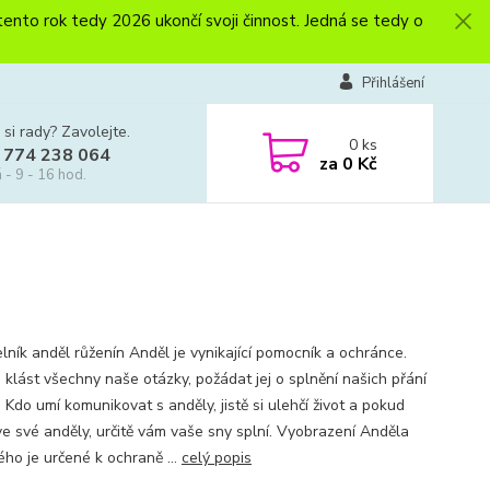
to rok tedy 2026 ukončí svoji činnost. Jedná se tedy o
Přihlášení
 si rady? Zavolejte.
0
ks
 774 238 064
za
0 Kč
 - 9 - 16 hod.
lník anděl růženín Anděl je vynikající pomocník a ochránce.
 klást všechny naše otázky, požádat jej o splnění našich přání
 Kdo umí komunikovat s anděly, jistě si ulehčí život a pokud
 ve své anděly, určitě vám vaše sny splní. Vyobrazení Anděla
ého je určené k ochraně ...
celý popis