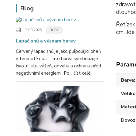
zdravot
Blog
dlouho
Řetízek
13.09.2025
BLOG
cm. Jde
Lapač snů a význam barev
Červený lapač snů je jako plápolající oheň
v temnotě noci. Tato barva symbolizuje
Param
životní sílu, vášeň, odvahu a ochranu před
negativními energiemi. Po...
číst celé
Barva
Veliko
Materi
Dovoz