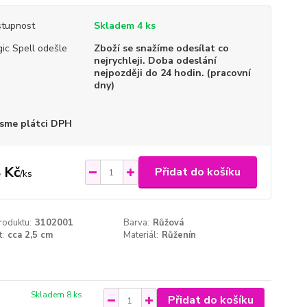
tupnost
Skladem 4 ks
ic Spell odešle
Zboží se snažíme odesílat co
nejrychleji. Doba odeslání
nejpozději do 24 hodin. (pracovní
dny)
sme plátci DPH
 Kč
Přidat do košíku
/
ks
roduktu:
3102001
Barva:
Růžová
t:
cca 2,5 cm
Materiál:
Růženín
Skladem 8 ks
Přidat do košíku