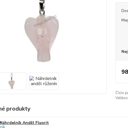
Dos
Mag
Nej
98
Číslo p
Velikos
é produkty
Náhrdelník Anděl Fluorit