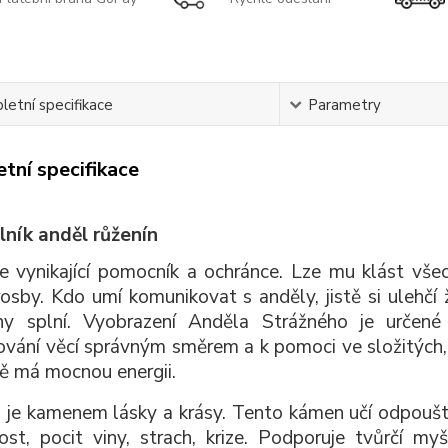
etní specifikace
Parametry
tní specifikace
ník anděl růženín
e vynikající pomocník a ochránce. Lze mu klást všec
rosby. Kdo umí komunikovat s anděly, jistě si ulehčí
ny splní. Vyobrazení Anděla Strážného je určené
vání věcí správným směrem a k pomoci ve složitých, 
ě má mocnou energii.
 je kamenem lásky a krásy. Tento kámen učí odpouště
ost, pocit viny, strach, krize. Podporuje tvůrčí my