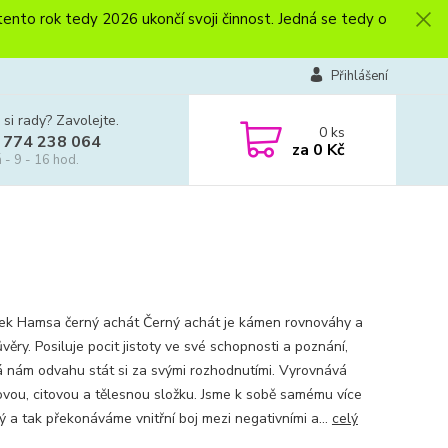
to rok tedy 2026 ukončí svoji činnost. Jedná se tedy o
Přihlášení
 si rady? Zavolejte.
0
ks
 774 238 064
za
0 Kč
 - 9 - 16 hod.
k Hamsa černý achát Černý achát je kámen rovnováhy a
ěry. Posiluje pocit jistoty ve své schopnosti a poznání,
 nám odvahu stát si za svými rozhodnutími. Vyrovnává
vou, citovou a tělesnou složku. Jsme k sobě samému více
ý a tak překonáváme vnitřní boj mezi negativními a...
celý