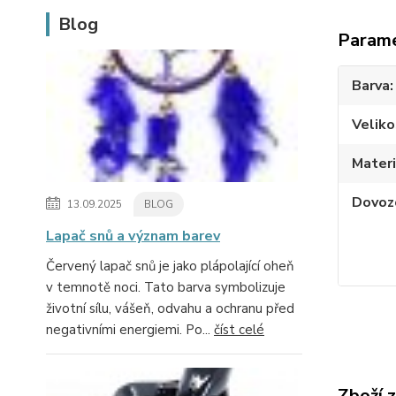
Blog
Param
Barva
Veliko
Materi
Dovoz
13.09.2025
BLOG
Lapač snů a význam barev
Červený lapač snů je jako plápolající oheň
v temnotě noci. Tato barva symbolizuje
životní sílu, vášeň, odvahu a ochranu před
negativními energiemi. Po...
číst celé
Zboží 