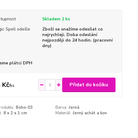
tupnost
Skladem 2 ks
ic Spell odešle
Zboží se snažíme odesílat co
nejrychleji. Doba odeslání
nejpozději do 24 hodin. (pracovní
dny)
sme plátci DPH
 Kč
Přidat do košíku
/
ks
roduktu:
Boho-03
Barva:
černá
t:
8 x 2 x 1 cm
Materiál:
černý achát a kov