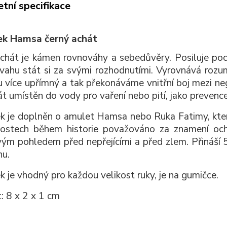
tní specifikace
k Hamsa černý achát
chát je kámen rovnováhy a sebedůvěry. Posiluje poci
ahu stát si za svými rozhodnutími. Vyrovnává rozum
více upřímný a tak překonáváme vnitřní boj mezi neg
át umístěn do vody pro vaření nebo pití, jako prevenc
 je doplněn o amulet Hamsa nebo Ruka Fatimy, který
nostech během historie považováno za znamení oc
vým pohledem před nepřejícími a před zlem. Přináší 5 
nu.
 je vhodný pro každou velikost ruky, je na gumičce.
t: 8 x 2 x 1 cm