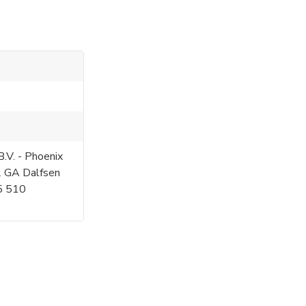
.V. - Phoenix
2 GA Dalfsen
5 510