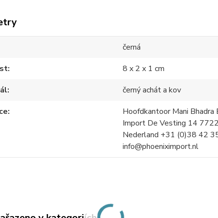
etry
černá
st
8 x 2 x 1 cm
ál
černý achát a kov
ce
Hoofdkantoor Mani Bhadra B
Import De Vesting 14 772
Nederland +31 (0)38 42 3
info@phoeniximport.nl
zařazeno v kategoriích