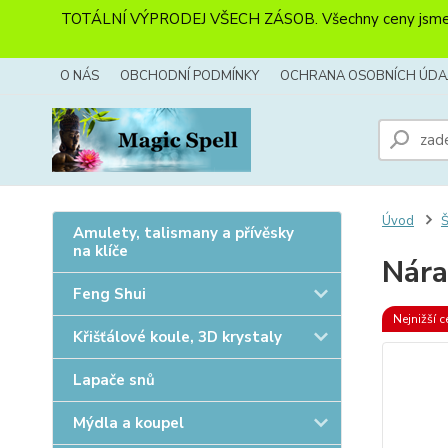
TOTÁLNÍ VÝPRODEJ VŠECH ZÁSOB. Všechny ceny jsme sníži
O NÁS
OBCHODNÍ PODMÍNKY
OCHRANA OSOBNÍCH ÚDA
Úvod
Amulety, talismany a přívěsky
na klíče
Nára
Feng Shui
Nejnižší c
Křišťálové koule, 3D krystaly
Lapače snů
Mýdla a koupel