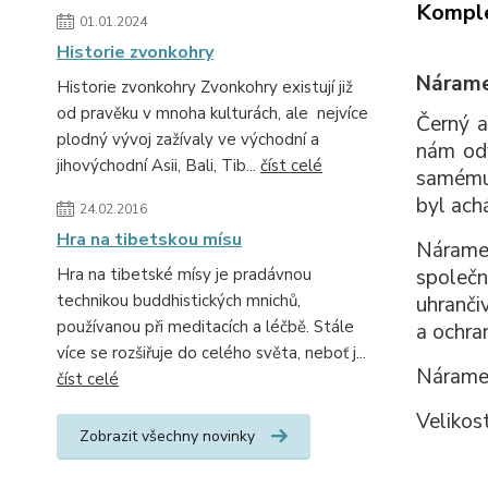
Komple
01.01.2024
Historie zvonkohry
Nárame
Historie zvonkohry Zvonkohry existují již
od pravěku v mnoha kulturách, ale nejvíce
Černý a
plodný vývoj zažívaly ve východní a
nám odv
jihovýchodní Asii, Bali, Tib...
číst celé
samému 
byl ach
24.02.2016
Hra na tibetskou mísu
Náramek
společ
Hra na tibetské mísy je pradávnou
technikou buddhistických mnichů,
uhranči
používanou při meditacích a léčbě. Stále
a ochra
více se rozšiřuje do celého světa, neboť j...
Náramek
číst celé
Velikos
Zobrazit všechny novinky