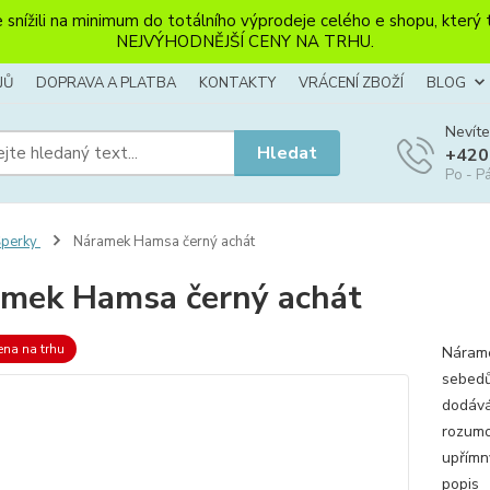
li na minimum do totálního výprodeje celého e shopu, který ten
NEJVÝHODNĚJŠÍ CENY NA TRHU.
JŮ
DOPRAVA A PLATBA
KONTAKTY
VRÁCENÍ ZBOŽÍ
BLOG
Nevíte
Hledat
+420
Po - Pá
Šperky
Náramek Hamsa černý achát
mek Hamsa černý achát
ena na trhu
Nárame
sebedův
dodává
rozumo
upřímn
popis