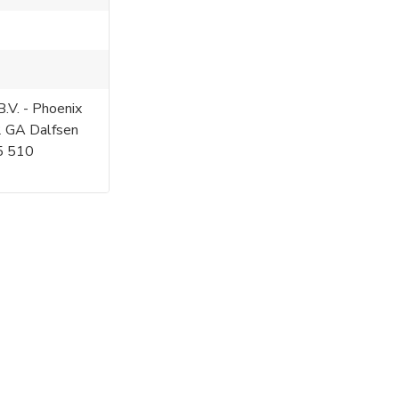
.V. - Phoenix
2 GA Dalfsen
5 510