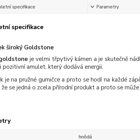
etní specifikace
Parametry
tní specifikace
k široký Goldstone
goldstone
je velmi třpytivý kámen a je skutečně ná
 pozitivní amulet, který dodává energii.
 je na pružné gumičce a proto se hodí na každé zápě
 že se jedná o zcela přírodní produkt a proto se může m
etry
hnědá