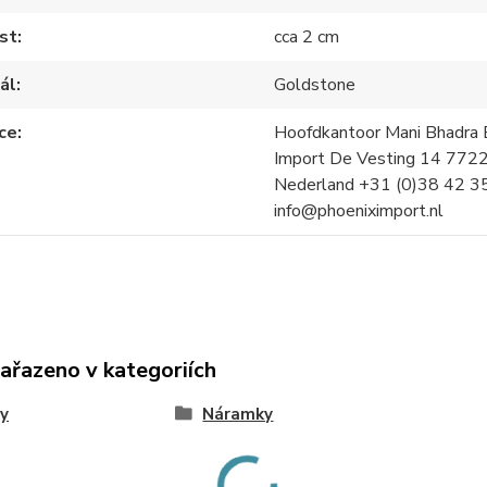
st
cca 2 cm
ál
Goldstone
ce
Hoofdkantoor Mani Bhadra B
Import De Vesting 14 772
Nederland +31 (0)38 42 3
info@phoeniximport.nl
zařazeno v kategoriích
y
Náramky