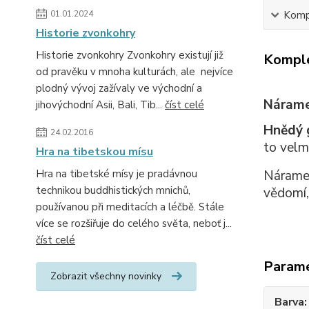
01.01.2024
Kompl
Historie zvonkohry
Historie zvonkohry Zvonkohry existují již
Komple
od pravěku v mnoha kulturách, ale nejvíce
plodný vývoj zažívaly ve východní a
Nárame
jihovýchodní Asii, Bali, Tib...
číst celé
Hnědý 
24.02.2016
to velmi
Hra na tibetskou mísu
Hra na tibetské mísy je pradávnou
Náramek
technikou buddhistických mnichů,
vědomí,
používanou při meditacích a léčbě. Stále
více se rozšiřuje do celého světa, neboť j...
číst celé
Param
Zobrazit všechny novinky
Barva