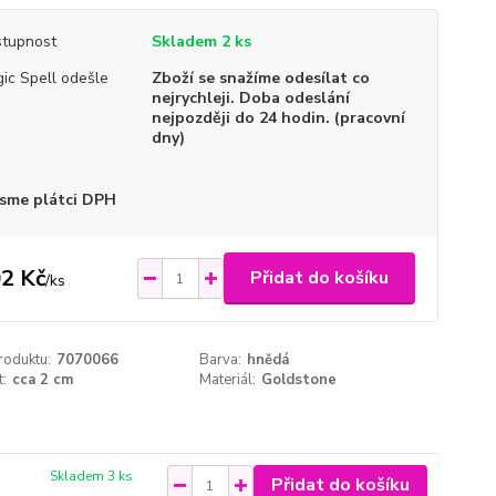
tupnost
Skladem 2 ks
ic Spell odešle
Zboží se snažíme odesílat co
nejrychleji. Doba odeslání
nejpozději do 24 hodin. (pracovní
dny)
sme plátci DPH
2 Kč
Přidat do košíku
/
ks
roduktu:
7070066
Barva:
hnědá
t:
cca 2 cm
Materiál:
Goldstone
Skladem 3 ks
Přidat do košíku