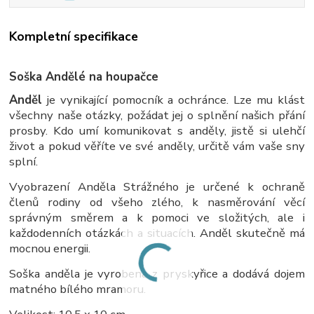
Kompletní specifikace
Soška Andělé na houpačce
Anděl
je vynikající pomocník a ochránce. Lze mu klást
všechny naše otázky, požádat jej o splnění našich přání
prosby. Kdo umí komunikovat s anděly, jistě si ulehčí
život a pokud věříte ve své anděly, určitě vám vaše sny
splní.
Vyobrazení Anděla Strážného je určené k ochraně
členů rodiny od všeho zlého, k nasměrování věcí
správným směrem a k pomoci ve složitých, ale i
každodenních otázkách a situacích. Anděl skutečně má
mocnou energii.
Soška anděla je vyrobena z pryskyřice a dodává dojem
matného bílého mramoru.