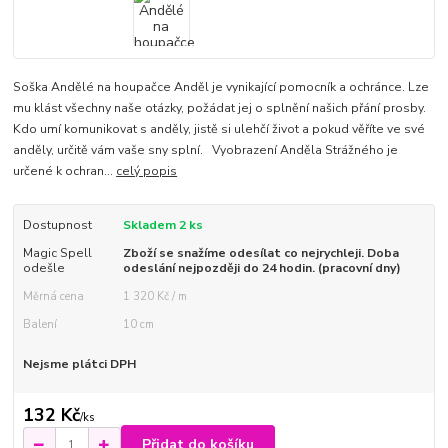
Soška Andělé na houpačce Anděl je vynikající pomocník a ochránce. Lze
mu klást všechny naše otázky, požádat jej o splnění našich přání prosby.
Kdo umí komunikovat s anděly, jistě si ulehčí život a pokud věříte ve své
anděly, určitě vám vaše sny splní. Vyobrazení Anděla Strážného je
určené k ochran...
celý popis
Dostupnost
Skladem 2 ks
Magic Spell
Zboží se snažíme odesílat co nejrychleji. Doba
odešle
odeslání nejpozději do 24 hodin. (pracovní dny)
Měrná cena
1 320 Kč / m
Balení
10 cm
Nejsme plátci DPH
132 Kč
/
ks
Přidat do košíku