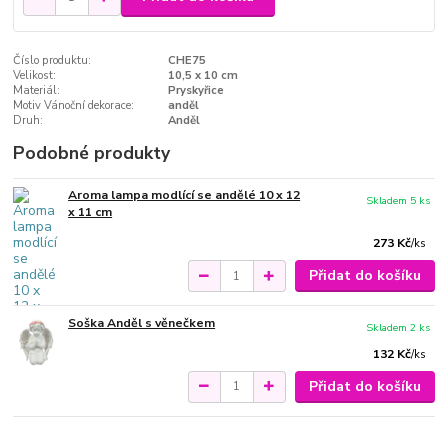
Číslo produktu:
CHE75
Velikost:
10,5 x 10 cm
Materiál:
Pryskyřice
Motiv Vánoční dekorace:
anděl
Druh:
Anděl
Podobné produkty
Aroma lampa modlící se andělé 10 x 12
Skladem 5 ks
x 11 cm
273 Kč
/
ks
Přidat do košíku
Soška Anděl s věnečkem
Skladem 2 ks
132 Kč
/
ks
Přidat do košíku