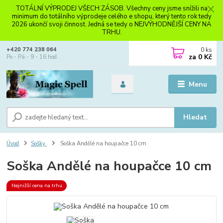
TOTÁLNÍ VÝPRODEJ VŠECH ZÁSOB. Všechny ceny jsme snížili na
minimum do totálního výprodeje celého e shopu, který tento rok tedy
2026 ukončí svoji činnost. Jedná se tedy o NEJVÝHODNĚJŠÍ CENY NA
TRHU.
0
ks
+420 774 238 064
za
0 Kč
Po - Pá - 9 - 16 hod.
Menu
Hledat
Úvod
Sošky
Soška Andělé na houpačce 10 cm
Soška Andělé na houpačce 10 cm
Nejnižší cena na trhu