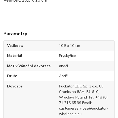
Velikost: 10,5 x 10 cm
Parametry
Velikost
10,5 x 10 cm
Materiál
Pryskyřice
Motiv Vánoční dekorace
anděl
Druh
Anděl
Dovozce
Puckator EDC Sp. z o.o. Ul.
Graniczna 8AA, 54-610,
Wrocław Poland Tel: +48 (0)
71 716 65 39 Email:
customerservices@puckator-
wholesale.eu