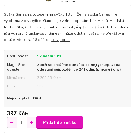
Soška Ganesh s lotosem na svíčku 18 cm Černá soška Ganesh, je
vyrobena z pryskyřice. Ganesh je velmi populární bůh Hindů. Hindská
tradice říká, že Ganesh je bůh moudrosti, úspěchu a štěstí. Je také dárce
různých druhů laskavostí. Ganesh, může odstranit všechny překážky a
obtíže. Velikost: 18 x 11 x...
celý popis
Dostupnost
Skladem 1 ks
Magic Spell
Zboží se snažíme odesílat co nejrychleji. Doba
odešle
odeslání nejpozději do 24 hodin. (pracovní dny)
Měrná cena
2 205,56 Kč / m
Balení
18 cm
Nejsme plátci DPH
397 Kč
/
ks
Přidat do košíku