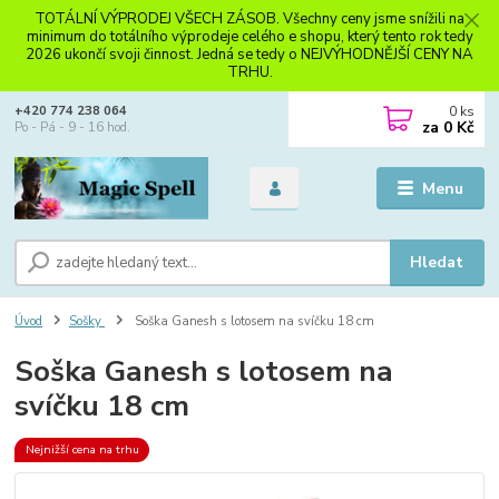
TOTÁLNÍ VÝPRODEJ VŠECH ZÁSOB. Všechny ceny jsme snížili na
minimum do totálního výprodeje celého e shopu, který tento rok tedy
2026 ukončí svoji činnost. Jedná se tedy o NEJVÝHODNĚJŠÍ CENY NA
TRHU.
0
ks
+420 774 238 064
za
0 Kč
Po - Pá - 9 - 16 hod.
Menu
Hledat
Úvod
Sošky
Soška Ganesh s lotosem na svíčku 18 cm
Soška Ganesh s lotosem na
svíčku 18 cm
Nejnižší cena na trhu