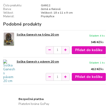
Číslo produktu:
GAN12
Barva:
černá a fialová
Velikost:
Velikost: 18 x 11 x 9 cm
Materiál:
Pryskyřice
Podobné produkty
Soška Ganesh na trůnu 20 cm
Skladem 4 ks
345 Kč
/
ks
Přidat do košíku
Soška Ganesh s pávem 20 cm
Skladem 1 ks
412 Kč
/
ks
Přidat do košíku
Bezpečná platba
Platební brána GoPay