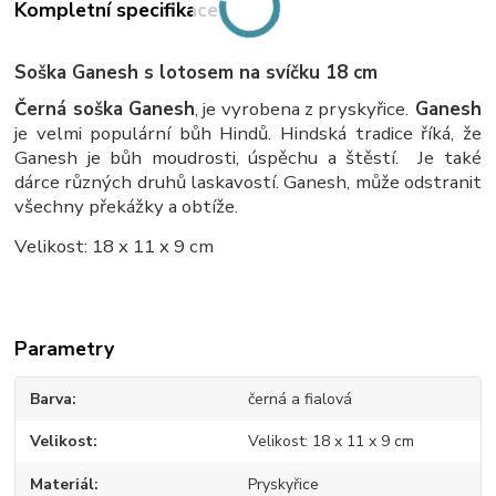
Kompletní specifikace
Soška Ganesh s lotosem na svíčku 18 cm
Černá soška Ganesh
, je vyrobena z pryskyřice.
Ganesh
je velmi populární bůh Hindů. Hindská tradice říká, že
Ganesh je bůh moudrosti, úspěchu a štěstí. Je také
dárce různých druhů laskavostí. Ganesh, může odstranit
všechny překážky a obtíže.
Velikost: 18 x 11 x 9 cm
Parametry
Barva
černá a fialová
Velikost
Velikost: 18 x 11 x 9 cm
Materiál
Pryskyřice