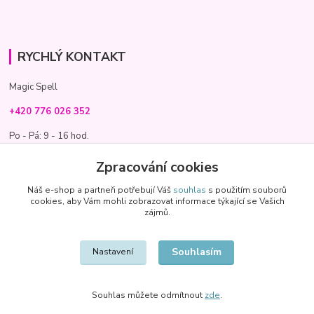
RYCHLÝ KONTAKT
Magic Spell
+420 776 026 352
Po - Pá: 9 - 16 hod.
info@magic-spell.cz
Zpracování cookies
Náš e-shop a partneři potřebují Váš
souhlas
s použitím souborů
cookies, aby Vám mohli zobrazovat informace týkající se Vašich
zájmů.
Souhlasím
Nastavení
Souhlas můžete odmítnout
zde
.
Vytvořeno na
Eshop-rychle.cz