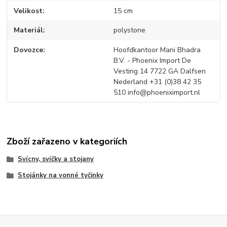
Velikost
15 cm
Materiál
polystone
Dovozce
Hoofdkantoor Mani Bhadra
B.V. - Phoenix Import De
Vesting 14 7722 GA Dalfsen
Nederland +31 (0)38 42 35
510 info@phoeniximport.nl
Zboží zařazeno v kategoriích
Svícny, svíčky a stojany
Stojánky na vonné tyčinky