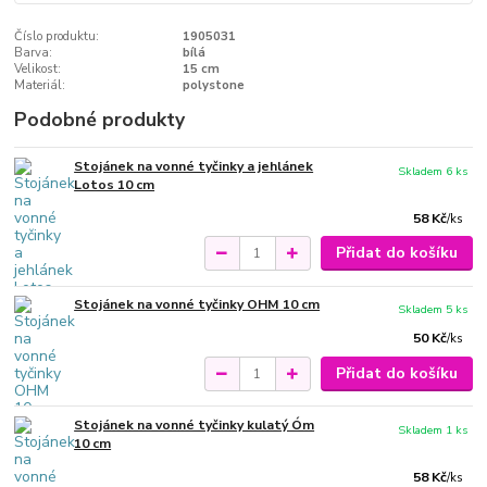
Číslo produktu:
1905031
Barva:
bílá
Velikost:
15 cm
Materiál:
polystone
Podobné produkty
Stojánek na vonné tyčinky a jehlánek
Skladem 6 ks
Lotos 10 cm
58 Kč
/
ks
Přidat do košíku
Stojánek na vonné tyčinky OHM 10 cm
Skladem 5 ks
50 Kč
/
ks
Přidat do košíku
Stojánek na vonné tyčinky kulatý Óm
Skladem 1 ks
10 cm
58 Kč
/
ks