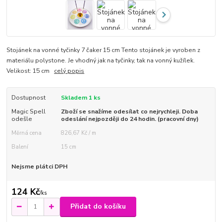
Stojánek na vonné tyčinky 7 čaker 15 cm Tento stojánek je vyroben z
materiálu polystone. Je vhodný jak na tyčinky, tak na vonný kužílek.
Velikost: 15 cm
celý popis
Dostupnost
Skladem 1 ks
Magic Spell
Zboží se snažíme odesílat co nejrychleji. Doba
odešle
odeslání nejpozději do 24 hodin. (pracovní dny)
Měrná cena
826,67 Kč / m
Balení
15 cm
Nejsme plátci DPH
124 Kč
/
ks
Přidat do košíku