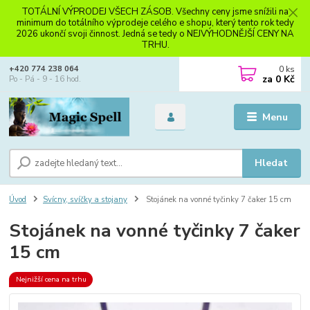
TOTÁLNÍ VÝPRODEJ VŠECH ZÁSOB. Všechny ceny jsme snížili na
minimum do totálního výprodeje celého e shopu, který tento rok tedy
2026 ukončí svoji činnost. Jedná se tedy o NEJVÝHODNĚJŠÍ CENY NA
TRHU.
0
ks
+420 774 238 064
za
0 Kč
Po - Pá - 9 - 16 hod.
Menu
Hledat
Úvod
Svícny, svíčky a stojany
Stojánek na vonné tyčinky 7 čaker 15 cm
Stojánek na vonné tyčinky 7 čaker
15 cm
Nejnižší cena na trhu