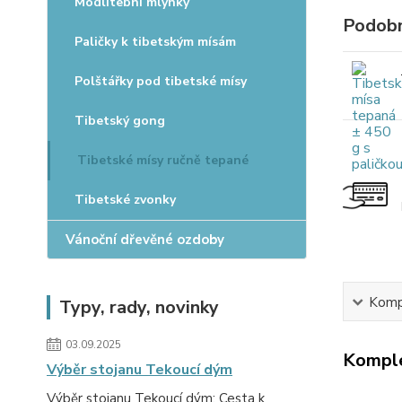
Modlitební mlýnky
Podobn
Paličky k tibetským mísám
Polštářky pod tibetské mísy
Tibetský gong
Tibetské mísy ručně tepané
Tibetské zvonky
Vánoční dřevěné ozdoby
Kompl
Typy, rady, novinky
03.09.2025
Komple
Výběr stojanu Tekoucí dým
Výběr stojanu Tekoucí dým: Cesta k