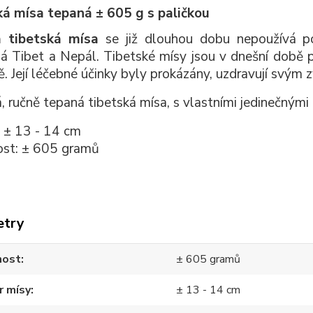
á mísa tepaná ± 605 g s paličkou
 tibetská mísa
se již dlouhou dobu nepoužívá pou
á Tibet a Nepál. Tibetské mísy jsou v dnešní době p
bě. Její léčebné účinky byly prokázány, uzdravují svým 
á, ručně tepaná tibetská mísa, s vlastními jedinečnými
 ± 13 - 14 cm
st: ± 605 gramů
etry
ost
± 605 gramů
r mísy
± 13 - 14 cm