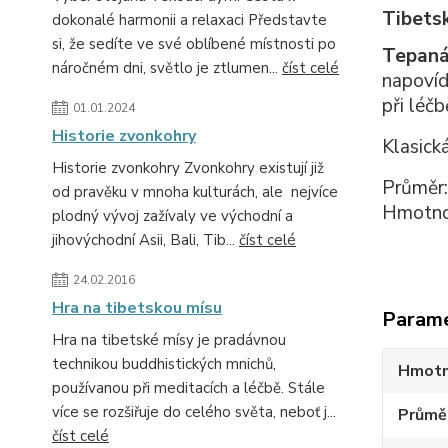
Tibetsk
dokonalé harmonii a relaxaci Představte
si, že sedíte ve své oblíbené místnosti po
Tepaná
náročném dni, světlo je ztlumen...
číst celé
napovíd
při léč
01.01.2024
Historie zvonkohry
Klasick
Historie zvonkohry Zvonkohry existují již
Průměr:
od pravěku v mnoha kulturách, ale nejvíce
Hmotno
plodný vývoj zažívaly ve východní a
jihovýchodní Asii, Bali, Tib...
číst celé
24.02.2016
Hra na tibetskou mísu
Param
Hra na tibetské mísy je pradávnou
technikou buddhistických mnichů,
Hmotn
používanou při meditacích a léčbě. Stále
více se rozšiřuje do celého světa, neboť j...
Průmě
číst celé