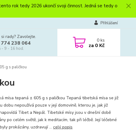
to rok tedy 2026 ukončí svoji činnost. Jedná se tedy o
Přihlášení
 si rady? Zavolejte.
0
ks
 774 238 064
za
0 Kč
 - 9 - 16 hod.
05 g s paličkou
čkou
ká mísa tepaná ± 605 g s paličkou Tepaná tibetská mísa se již
 dobu nepoužívá pouze v její domovině, kterou je, jak již
napovídá Tibet a Nepál. Tibetské mísy jsou v dnešní době
ny po celém světě, jak k meditacím, tak při léčbě. Její léčebné
byly prokázány, uzdravují ...
celý popis