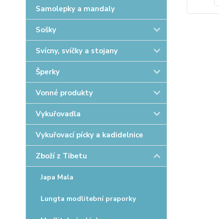
Samolepky a mandaly
Sošky
Svícny, svíčky a stojany
Šperky
Vonné produkty
Vykuřovadla
Vykuřovací pícky a kadidelnice
Zboží z Tibetu
Japa Mala
Lungta modlitební praporky