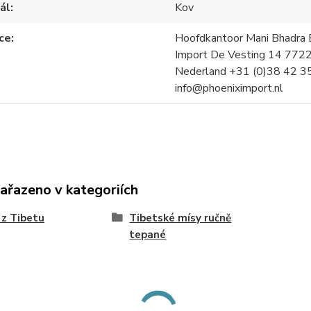
ál
Kov
ce
Hoofdkantoor Mani Bhadra B
Import De Vesting 14 772
Nederland +31 (0)38 42 3
info@phoeniximport.nl
zařazeno v kategoriích
 z Tibetu
Tibetské mísy ručně
tepané