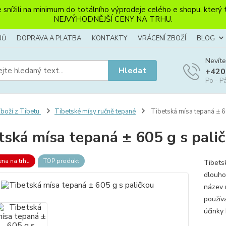
li na minimum do totálního výprodeje celého e shopu, který ten
NEJVÝHODNĚJŠÍ CENY NA TRHU.
JŮ
DOPRAVA A PLATBA
KONTAKTY
VRÁCENÍ ZBOŽÍ
BLOG
Nevíte
Hledat
+420
Po - Pá
boží z Tibetu
Tibetské mísy ručně tepané
Tibetská mísa tepaná ± 6
tská mísa tepaná ± 605 g s pali
ena na trhu
TOP produkt
Tibets
dlouhou
název 
používá
účinky 