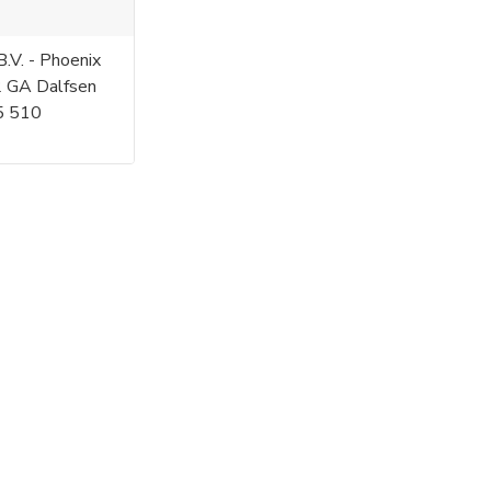
.V. - Phoenix
2 GA Dalfsen
5 510