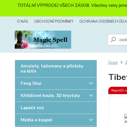
TOTÁLNÍ VÝPRODEJ VŠECH ZÁSOB. Všechny ceny jsme sníži
O NÁS
OBCHODNÍ PODMÍNKY
OCHRANA OSOBNÍCH ÚDA
Úvod
Z
Amulety, talismany a přívěsky
na klíče
Tibe
Feng Shui
Nejnižší c
Křišťálové koule, 3D krystaly
Lapače snů
Mýdla a koupel