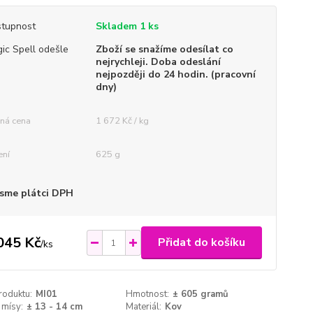
tupnost
Skladem 1 ks
ic Spell odešle
Zboží se snažíme odesílat co
nejrychleji. Doba odeslání
nejpozději do 24 hodin. (pracovní
dny)
ná cena
1 672 Kč / kg
ení
625 g
sme plátci DPH
045 Kč
Přidat do košíku
/
ks
roduktu:
MI01
Hmotnost:
± 605 gramů
 mísy:
± 13 - 14 cm
Materiál:
Kov