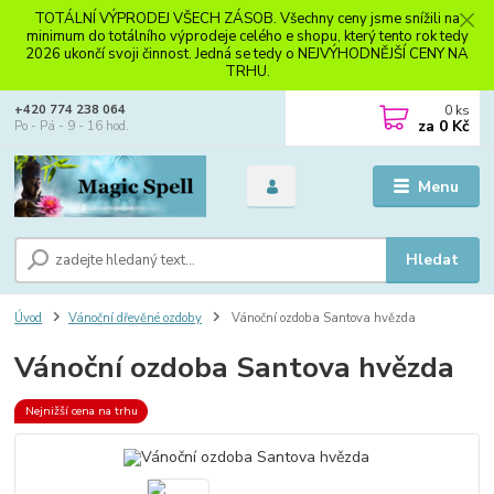
TOTÁLNÍ VÝPRODEJ VŠECH ZÁSOB. Všechny ceny jsme snížili na
minimum do totálního výprodeje celého e shopu, který tento rok tedy
2026 ukončí svoji činnost. Jedná se tedy o NEJVÝHODNĚJŠÍ CENY NA
TRHU.
0
ks
+420 774 238 064
za
0 Kč
Po - Pá - 9 - 16 hod.
Menu
Hledat
Úvod
Vánoční dřevěné ozdoby
Vánoční ozdoba Santova hvězda
Vánoční ozdoba Santova hvězda
Nejnižší cena na trhu