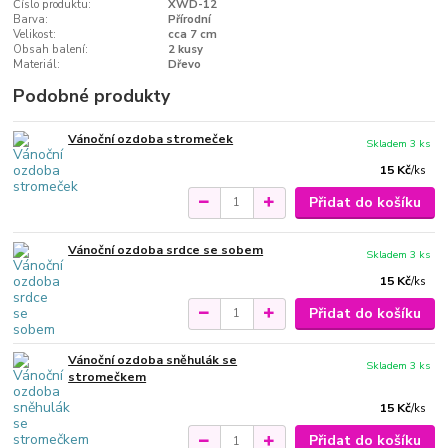
Číslo produktu:
XWD-12
Barva:
Přírodní
Velikost:
cca 7 cm
Obsah balení:
2 kusy
Materiál:
Dřevo
Podobné produkty
Vánoční ozdoba stromeček
Skladem 3 ks
15 Kč
/
ks
Přidat do košíku
Vánoční ozdoba srdce se sobem
Skladem 3 ks
15 Kč
/
ks
Přidat do košíku
Vánoční ozdoba sněhulák se
Skladem 3 ks
stromečkem
15 Kč
/
ks
Přidat do košíku