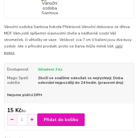
Vánoční ozdoba Santova hvězda Překrásné Vánoční dekorace ze dřeva
MDF Vám jistě zpříjemní slavnostní chvíle a nádherně ozobí Váš
stromeček, či větvičky ve váze. Velikost: cca 7 cm V balení jsou dva kusy
ozdob. Jde o přírodní produkt, proto se barva může mírně lišit.
celý
popis
Dostupnost
Skladem 3 ks
Magic Spell
Zboží se snažíme odesílat co nejrychleji. Doba
odešle
odeslání nejpozději do 24 hodin. (pracovní dny)
Nejsme plátci DPH
15 Kč
/
ks
Přidat do košíku