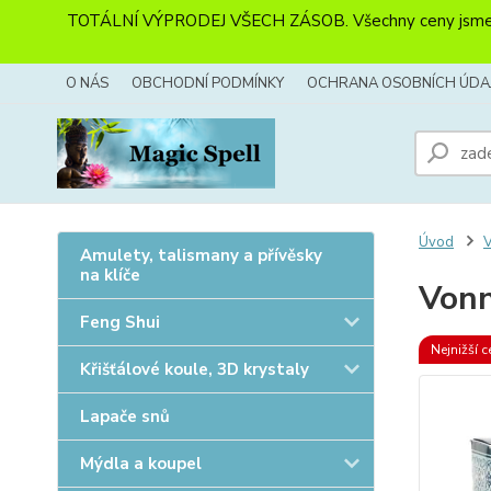
TOTÁLNÍ VÝPRODEJ VŠECH ZÁSOB. Všechny ceny jsme sníži
O NÁS
OBCHODNÍ PODMÍNKY
OCHRANA OSOBNÍCH ÚDA
Úvod
V
Amulety, talismany a přívěsky
na klíče
Vonn
Feng Shui
Nejnižší c
Křišťálové koule, 3D krystaly
Lapače snů
Mýdla a koupel