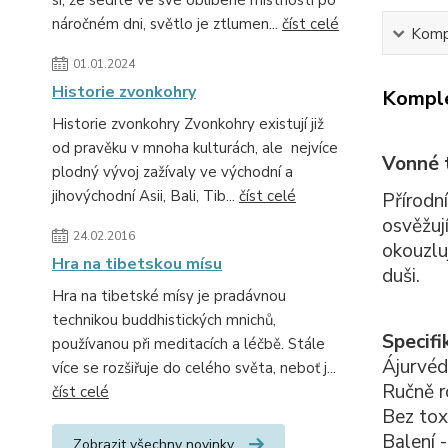
si, že sedíte ve své oblíbené místnosti po
náročném dni, světlo je ztlumen...
číst celé
Kompl
01.01.2024
Historie zvonkohry
Komple
Historie zvonkohry Zvonkohry existují již
od pravěku v mnoha kulturách, ale nejvíce
Vonné 
plodný vývoj zažívaly ve východní a
jihovýchodní Asii, Bali, Tib...
číst celé
Přírodn
osvěžuj
24.02.2016
okouzlu
Hra na tibetskou mísu
duši.
Hra na tibetské mísy je pradávnou
technikou buddhistických mnichů,
Specifi
používanou při meditacích a léčbě. Stále
Ájurvéd
více se rozšiřuje do celého světa, neboť j...
Ručně r
číst celé
Bez tox
Balení 
Zobrazit všechny novinky