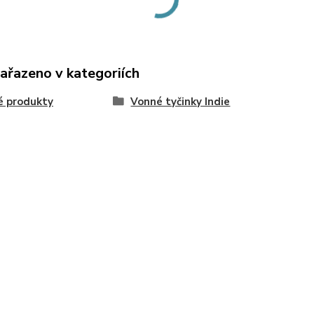
zařazeno v kategoriích
é produkty
Vonné tyčinky Indie