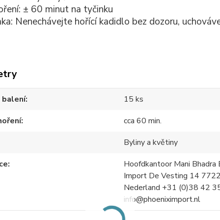
ření: ± 60 minut na tyčinku
a: Nenechávejte hořící kadidlo bez dozoru, uchováve
etry
 balení
15 ks
hoření
cca 60 min.
Byliny a květiny
ce
Hoofdkantoor Mani Bhadra B
Import De Vesting 14 772
Nederland +31 (0)38 42 3
info@phoeniximport.nl