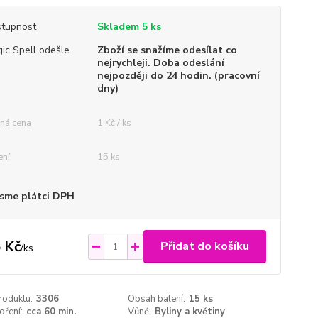
tupnost
Skladem 5 ks
ic Spell odešle
Zboží se snažíme odesílat co
nejrychleji. Doba odeslání
nejpozději do 24 hodin. (pracovní
dny)
ná cena
1 Kč / ks
ení
15 ks
sme plátci DPH
 Kč
Přidat do košíku
/
ks
roduktu:
3306
Obsah balení:
15 ks
oření:
cca 60 min.
Vůně:
Byliny a květiny