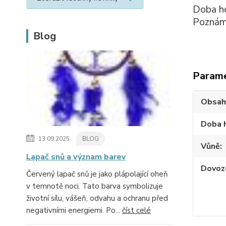
Doba ho
Poznámk
Blog
Param
Obsah
Doba 
13.09.2025
BLOG
Vůně
Lapač snů a význam barev
Dovoz
Červený lapač snů je jako plápolající oheň
v temnotě noci. Tato barva symbolizuje
životní sílu, vášeň, odvahu a ochranu před
negativními energiemi. Po...
číst celé