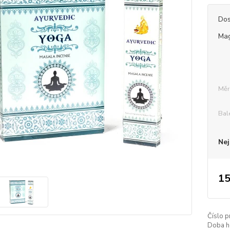
Dos
Mag
Měr
Bal
Nej
15
Číslo p
Doba h