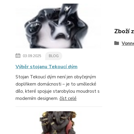
Zboží 
Vonn
03.09.2025
BLOG
Výběr stojanu Tekoucí dým
Stojan Tekoucí dým není jen obyčejným
doplňkem domácnosti – je to umělecké
dílo, které spojuje starobylou moudrost s
moderním designem.
číst celé