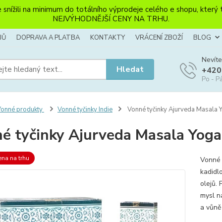
li na minimum do totálního výprodeje celého e shopu, který ten
NEJVÝHODNĚJŠÍ CENY NA TRHU.
JŮ
DOPRAVA A PLATBA
KONTAKTY
VRÁCENÍ ZBOŽÍ
BLOG
Nevíte
Hledat
+420
Po - Pá
onné produkty
Vonné tyčinky Indie
Vonné tyčinky Ajurveda Masala 
é tyčinky Ajurveda Masala Yoga
ena na trhu
Vonné 
kadidlo
olejů. 
mysl n
a vůně