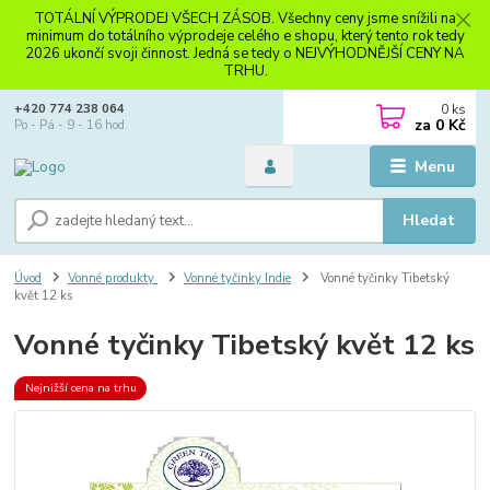
TOTÁLNÍ VÝPRODEJ VŠECH ZÁSOB. Všechny ceny jsme snížili na
minimum do totálního výprodeje celého e shopu, který tento rok tedy
2026 ukončí svoji činnost. Jedná se tedy o NEJVÝHODNĚJŠÍ CENY NA
TRHU.
0
ks
+420 774 238 064
za
0 Kč
Po - Pá - 9 - 16 hod.
Menu
Hledat
Úvod
Vonné produkty
Vonné tyčinky Indie
Vonné tyčinky Tibetský
květ 12 ks
Vonné tyčinky Tibetský květ 12 ks
Nejnižší cena na trhu