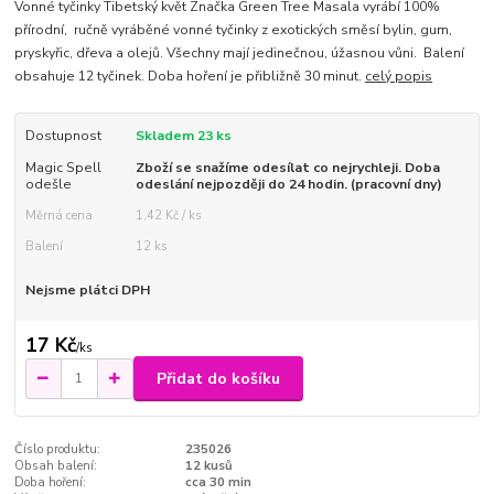
Vonné tyčinky Tibetský květ Značka Green Tree Masala vyrábí 100%
přírodní, ručně vyráběné vonné tyčinky z exotických směsí bylin, gum,
pryskyřic, dřeva a olejů. Všechny mají jedinečnou, úžasnou vůni. Balení
obsahuje 12 tyčinek. Doba hoření je přibližně 30 minut.
celý popis
Dostupnost
Skladem 23 ks
Magic Spell
Zboží se snažíme odesílat co nejrychleji. Doba
odešle
odeslání nejpozději do 24 hodin. (pracovní dny)
Měrná cena
1,42 Kč / ks
Balení
12 ks
Nejsme plátci DPH
17 Kč
/
ks
Přidat do košíku
Číslo produktu:
235026
Obsah balení:
12 kusů
Doba hoření:
cca 30 min