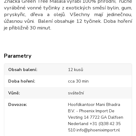
Značka Green Tree Masala vyrábí 100% přírodní, ručně
vyráběné vonné tyčinky z exotických směsí bylin, gum,
pryskyřic, dřeva a olejů. Všechny mají jedinečnou,
úžasnou vůni. Balení obsahuje 12 tyčinek. Doba hoření
je přibližně 30 minut.
Parametry
Obsah balení
12 kusů
Doba hoření
cca 30 min
Vůně
sváteční
Dovozce
Hoofdkantoor Mani Bhadra
B.V. - Phoenix Import De
Vesting 14 7722 GA Dalfsen
Nederland +31 (0)38 42 35
510 info@phoeniximport.nl