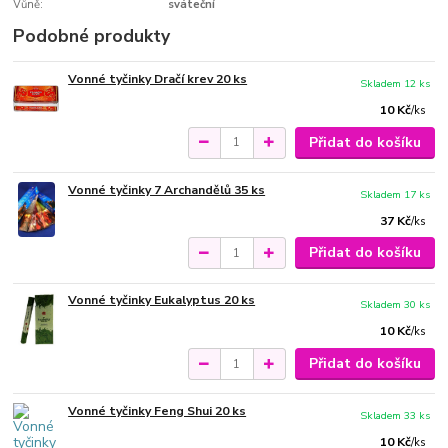
Vůně:
sváteční
Podobné produkty
Vonné tyčinky Dračí krev 20 ks
Skladem 12 ks
10 Kč
/
ks
Přidat do košíku
Vonné tyčinky 7 Archandělů 35 ks
Skladem 17 ks
37 Kč
/
ks
Přidat do košíku
Vonné tyčinky Eukalyptus 20 ks
Skladem 30 ks
10 Kč
/
ks
Přidat do košíku
Vonné tyčinky Feng Shui 20 ks
Skladem 33 ks
10 Kč
/
ks