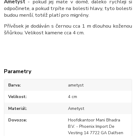
Ametyst
- pokud jej máte v domě, daleko rychleji si
odpočinete, a pokud trpíte na bolesti hlavy, tyto bolesti
budou menší, totéž platí pro migrény.
Přívěsek je dodáván s černou cca 1 m dlouhou koženou
šňůrkou. Velikost kamene cca 4 cm.
Parametry
Barva
ametyst
Velikost
4 cm
Materiál
Ametyst
Dovozce
Hoofdkantoor Mani Bhadra
B.V. - Phoenix Import De
Vesting 14 7722 GA Dalfsen