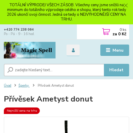
TOTÁLNÍ VÝPRODEJ VŠECH ZÁSOB. Všechny ceny jsme snížili na
minimum do totálního výprodeje celého e shopu, který tento rok tedy
2026 ukončí svoji činnost. Jedná se tedy o NEJVÝHODNĚJŠÍ CENY NA
TRHU.
0
ks
+420 774 238 064
za
0 Kč
Po - Pá - 9 - 16 hod.
Menu
Hledat
Úvod
Šperky
Přívěsek Ametyst donut
Přívěsek Ametyst donut
Nejnižší cena na trhu