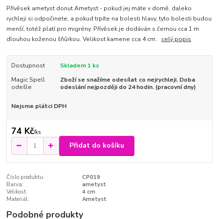
Přívěsek ametyst donut Ametyst - pokud jej máte v domě, daleko
rychleji si odpočinete, a pokud trpíte na bolesti hlavy, tyto bolesti budou
menší, totéž platí pro migrény. Přívěsek je dodáván s černou cca 1 m
dlouhou koženou šňůrkou. Velikost kamene cca 4 cm.
celý popis
Dostupnost
Skladem 1 ks
Magic Spell
Zboží se snažíme odesílat co nejrychleji. Doba
odešle
odeslání nejpozději do 24 hodin. (pracovní dny)
Nejsme plátci DPH
74 Kč
/
ks
Přidat do košíku
Číslo produktu:
CP019
Barva:
ametyst
Velikost:
4 cm
Materiál:
Ametyst
Podobné produkty