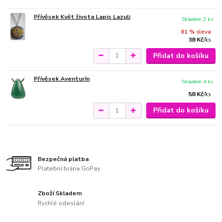
Přívěsek Květ života Lapis Lazuli
Skladem 2 ks
81 % sleva
38 Kč
/
ks
Přidat do košíku
Přívěsek Aventurín
Skladem 4 ks
58 Kč
/
ks
Přidat do košíku
Bezpečná platba
Platební brána GoPay
Zboží Skladem
Rychlé odeslání