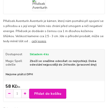
Přívěsek Aventurín Aventurín je kámen, který nám pomáhá při spojení se
s přírodou a s její enrgií. Velmi nás chrání před smogem a ničí negativní
energie. Přívěsek je dodáván s černou cca 1 m dlouhou koženou
šňůrkou. Velikost kamene cca 2,5 - 3 cm. Jde o přírodní produkt, může se
tedy mírně lišit od ...
celý popis
Dostupnost
Skladem 4 ks
Magic Spell
Zboží se snažíme odesílat co nejrychleji. Doba
odešle
odeslání nejpozději do 24 hodin. (pracovní dny)
Nejsme plátci DPH
58 Kč
/
ks
Přidat do košíku