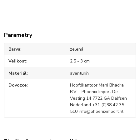
Parametry
Barva
zelená
Velikost
2,5 - 3 cm
Materiál
aventurín
Dovozce
Hoofdkantoor Mani Bhadra
B.V. - Phoenix Import De
Vesting 14 7722 GA Dalfsen
Nederland +31 (0)38 42 35
510 info@phoeniximport.nl