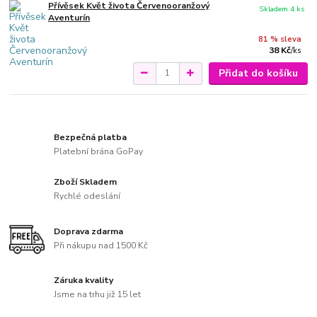
Přívěsek Květ života Červenooranžový
Skladem 4 ks
Aventurín
81 % sleva
38 Kč
/
ks
Přidat do košíku
Bezpečná platba
Platební brána GoPay
Zboží Skladem
Rychlé odeslání
Doprava zdarma
Při nákupu nad 1500 Kč
Záruka kvality
Jsme na trhu již 15 let