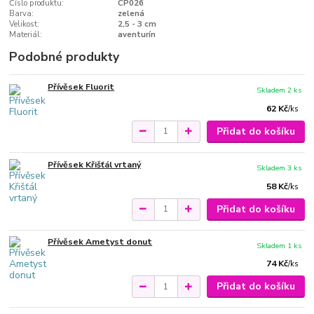
Číslo produktu:
CP026
Barva:
zelená
Velikost:
2,5 - 3 cm
Materiál:
aventurín
Podobné produkty
Přívěsek Fluorit
Skladem 2 ks
62 Kč
/
ks
Přidat do košíku
Přívěsek Křišťál vrtaný
Skladem 3 ks
58 Kč
/
ks
Přidat do košíku
Přívěsek Ametyst donut
Skladem 1 ks
74 Kč
/
ks
Přidat do košíku