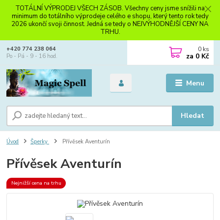
TOTÁLNÍ VÝPRODEJ VŠECH ZÁSOB. Všechny ceny jsme snížili na
minimum do totálního výprodeje celého e shopu, který tento rok tedy
2026 ukončí svoji činnost. Jedná se tedy o NEJVÝHODNĚJŠÍ CENY NA
TRHU.
0
ks
+420 774 238 064
za
0 Kč
Po - Pá - 9 - 16 hod.
Menu
Hledat
Úvod
Šperky
Přívěsek Aventurín
Přívěsek Aventurín
Nejnižší cena na trhu