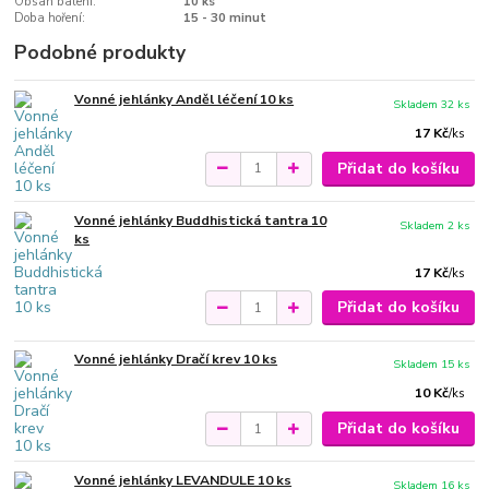
Obsah balení:
10 ks
Doba hoření:
15 - 30 minut
Podobné produkty
Vonné jehlánky Anděl léčení 10 ks
Skladem 32 ks
17 Kč
/
ks
Přidat do košíku
Vonné jehlánky Buddhistická tantra 10
Skladem 2 ks
ks
17 Kč
/
ks
Přidat do košíku
Vonné jehlánky Dračí krev 10 ks
Skladem 15 ks
10 Kč
/
ks
Přidat do košíku
Vonné jehlánky LEVANDULE 10 ks
Skladem 16 ks