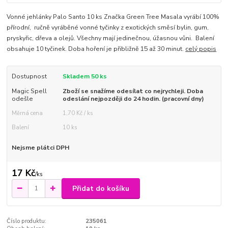
Vonné jehlánky Palo Santo 10 ks Značka Green Tree Masala vyrábí 100%
přírodní, ručně vyráběné vonné tyčinky z exotických směsí bylin, gum,
pryskyřic, dřeva a olejů. Všechny mají jedinečnou, úžasnou vůni. Balení
obsahuje 10 tyčinek. Doba hoření je přibližně 15 až 30 minut.
celý popis
Dostupnost
Skladem 50 ks
Magic Spell
Zboží se snažíme odesílat co nejrychleji. Doba
odešle
odeslání nejpozději do 24 hodin. (pracovní dny)
Měrná cena
1,70 Kč / ks
Balení
10 ks
Nejsme plátci DPH
17 Kč
/
ks
Přidat do košíku
Číslo produktu:
235061