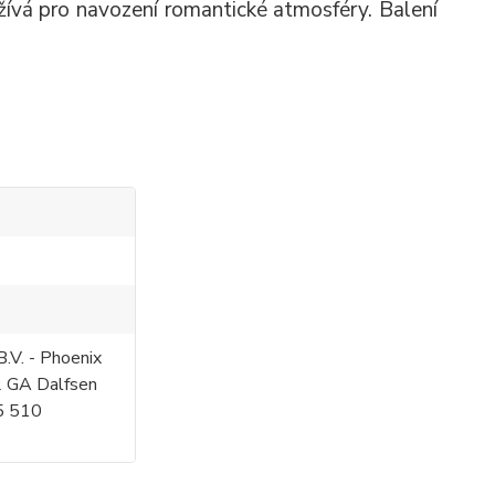
užívá pro navození romantické atmosféry. Balení
.V. - Phoenix
2 GA Dalfsen
5 510