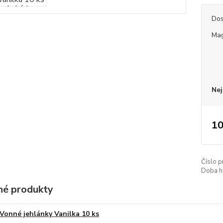
Dos
Mag
Nej
10
Číslo p
Doba h
é produkty
Vonné jehlánky Vanilka 10 ks