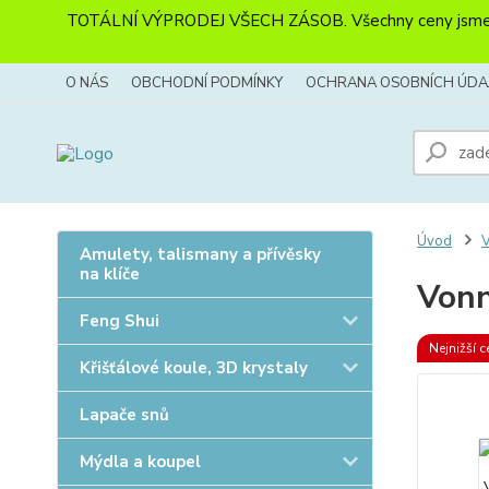
TOTÁLNÍ VÝPRODEJ VŠECH ZÁSOB. Všechny ceny jsme sníži
O NÁS
OBCHODNÍ PODMÍNKY
OCHRANA OSOBNÍCH ÚDA
Úvod
V
Amulety, talismany a přívěsky
na klíče
Vonn
Feng Shui
Nejnižší c
Křišťálové koule, 3D krystaly
Lapače snů
Mýdla a koupel