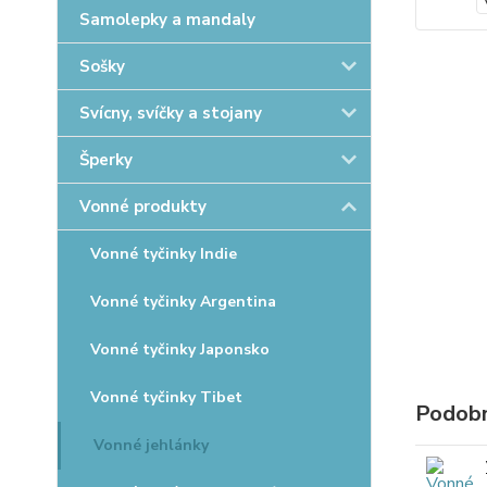
Samolepky a mandaly
Sošky
Svícny, svíčky a stojany
Šperky
Vonné produkty
Vonné tyčinky Indie
Vonné tyčinky Argentina
Vonné tyčinky Japonsko
Vonné tyčinky Tibet
Podobn
Vonné jehlánky