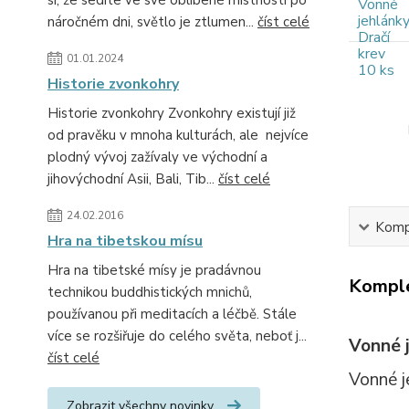
si, že sedíte ve své oblíbené místnosti po
náročném dni, světlo je ztlumen...
číst celé
01.01.2024
Historie zvonkohry
Historie zvonkohry Zvonkohry existují již
od pravěku v mnoha kulturách, ale nejvíce
plodný vývoj zažívaly ve východní a
jihovýchodní Asii, Bali, Tib...
číst celé
24.02.2016
Kompl
Hra na tibetskou mísu
Hra na tibetské mísy je pradávnou
Komple
technikou buddhistických mnichů,
používanou při meditacích a léčbě. Stále
více se rozšiřuje do celého světa, neboť j...
Vonné j
číst celé
Vonné je
Zobrazit všechny novinky