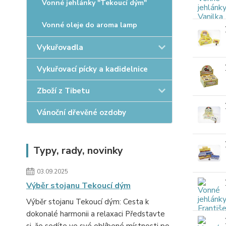
Vonné jehlánky "Tekoucí dým"
Vonné oleje do aroma lamp
Vykuřovadla
Vykuřovací pícky a kadidelnice
Zboží z Tibetu
Vánoční dřevěné ozdoby
Typy, rady, novinky
03.09.2025
Výběr stojanu Tekoucí dým
Výběr stojanu Tekoucí dým: Cesta k
dokonalé harmonii a relaxaci Představte