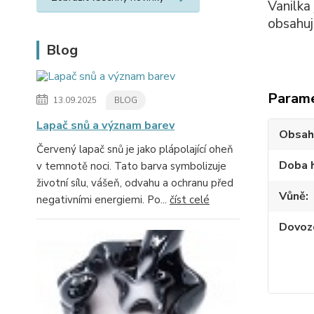
Vanilka
obsahuj
Blog
Param
13.09.2025
BLOG
Lapač snů a význam barev
Obsah
Červený lapač snů je jako plápolající oheň
Doba 
v temnotě noci. Tato barva symbolizuje
životní sílu, vášeň, odvahu a ochranu před
Vůně
negativními energiemi. Po...
číst celé
Dovoz