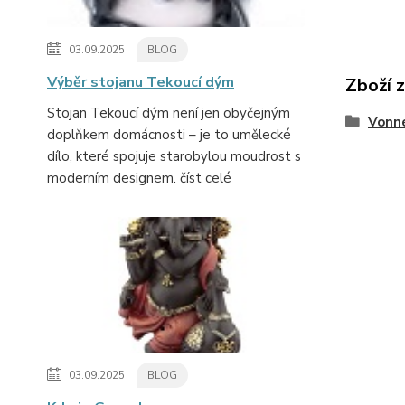
03.09.2025
BLOG
Výběr stojanu Tekoucí dým
Zboží 
Stojan Tekoucí dým není jen obyčejným
Vonn
doplňkem domácnosti – je to umělecké
dílo, které spojuje starobylou moudrost s
moderním designem.
číst celé
03.09.2025
BLOG