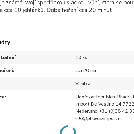
 je známá svojí specifickou sladkou vůní, která se po
e cca 10 jehlánků. Doba hoření cca 20 minut
etry
 balení
10 ks
hoření
cca 20 min.
Vanilka
ce
Hoofdkantoor Mani Bhadra B
Import De Vesting 14 772
Nederland +31 (0)38 42 3
info@phoeniximport.nl