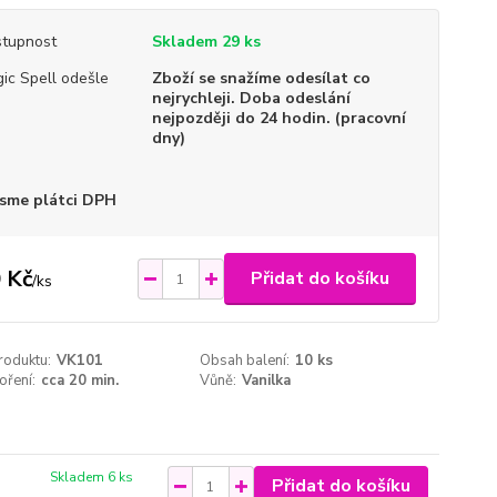
tupnost
Skladem 29 ks
ic Spell odešle
Zboží se snažíme odesílat co
nejrychleji. Doba odeslání
nejpozději do 24 hodin. (pracovní
dny)
sme plátci DPH
 Kč
Přidat do košíku
/
ks
roduktu:
VK101
Obsah balení:
10 ks
oření:
cca 20 min.
Vůně:
Vanilka
Skladem 6 ks
Přidat do košíku