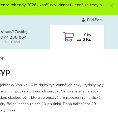
to rok tedy 2026 ukončí svoji činnost. Jedná se tedy o
Přihlášení
 si rady? Zavolejte.
0
ks
 774 238 064
za
0 Kč
 - 9 - 16 hod.
typ
typ
jehlánky Vanilka 10 ks druhý typ Vonné jehlánky i tyčinky byly
y v Indii pouze z přírodních surovin. Vanilka je známá svojí
ickou sladkou vůní, která se používá pro navození romantické
éry. Balení obsahuje cca 10 jehlánků. Doba hoření cca 20
celý popis