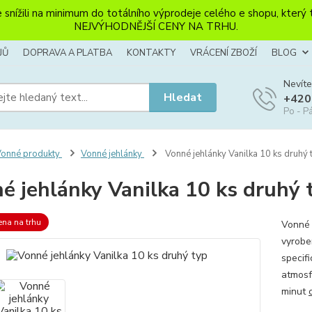
li na minimum do totálního výprodeje celého e shopu, který ten
NEJVÝHODNĚJŠÍ CENY NA TRHU.
JŮ
DOPRAVA A PLATBA
KONTAKTY
VRÁCENÍ ZBOŽÍ
BLOG
Nevíte
Hledat
+420
Po - Pá
onné produkty
Vonné jehlánky
Vonné jehlánky Vanilka 10 ks druhý 
é jehlánky Vanilka 10 ks druhý 
ena na trhu
Vonné 
vyroben
specif
atmosf
minut