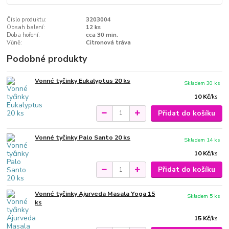
Číslo produktu:
3203004
Obsah balení:
12 ks
Doba hoření:
cca 30 min.
Vůně:
Citronová tráva
Podobné produkty
Vonné tyčinky Eukalyptus 20 ks
Skladem 30 ks
10 Kč
/
ks
Přidat do košíku
Vonné tyčinky Palo Santo 20 ks
Skladem 14 ks
10 Kč
/
ks
Přidat do košíku
Vonné tyčinky Ajurveda Masala Yoga 15
Skladem 5 ks
ks
15 Kč
/
ks