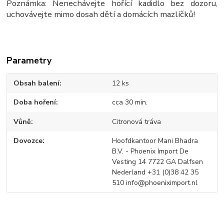
Poznámka: Nenechávejte hořící kadidlo bez dozoru,
uchovávejte mimo dosah dětí a domácích mazlíčků!
Parametry
Obsah balení
12 ks
Doba hoření
cca 30 min.
Vůně
Citronová tráva
Dovozce
Hoofdkantoor Mani Bhadra
B.V. - Phoenix Import De
Vesting 14 7722 GA Dalfsen
Nederland +31 (0)38 42 35
510 info@phoeniximport.nl