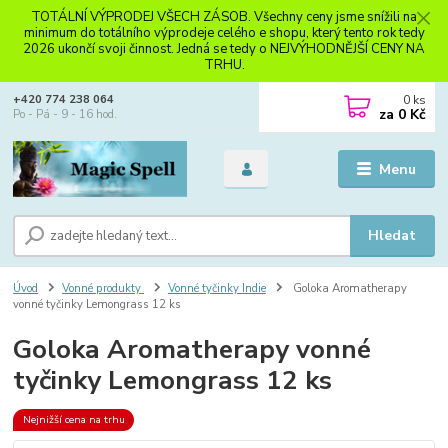
TOTÁLNÍ VÝPRODEJ VŠECH ZÁSOB. Všechny ceny jsme snížili na
minimum do totálního výprodeje celého e shopu, který tento rok tedy
2026 ukončí svoji činnost. Jedná se tedy o NEJVÝHODNĚJŠÍ CENY NA
TRHU.
0
ks
+420 774 238 064
za
0 Kč
Po - Pá - 9 - 16 hod.
Menu
Hledat
Úvod
Vonné produkty
Vonné tyčinky Indie
Goloka Aromatherapy
vonné tyčinky Lemongrass 12 ks
Goloka Aromatherapy vonné
tyčinky Lemongrass 12 ks
Nejnižší cena na trhu