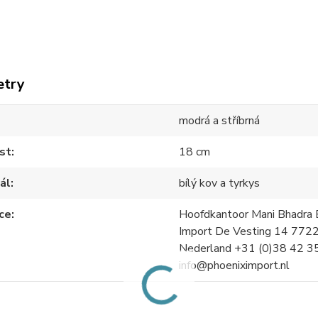
etry
modrá a stříbrná
st
18 cm
ál
bílý kov a tyrkys
ce
Hoofdkantoor Mani Bhadra B
Import De Vesting 14 772
Nederland +31 (0)38 42 3
info@phoeniximport.nl