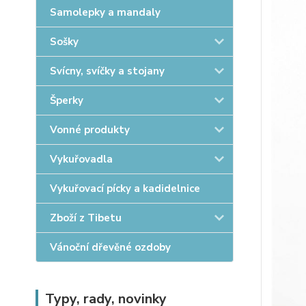
Samolepky a mandaly
Sošky
Svícny, svíčky a stojany
Šperky
Vonné produkty
Vykuřovadla
Vykuřovací pícky a kadidelnice
Zboží z Tibetu
Vánoční dřevěné ozdoby
Typy, rady, novinky