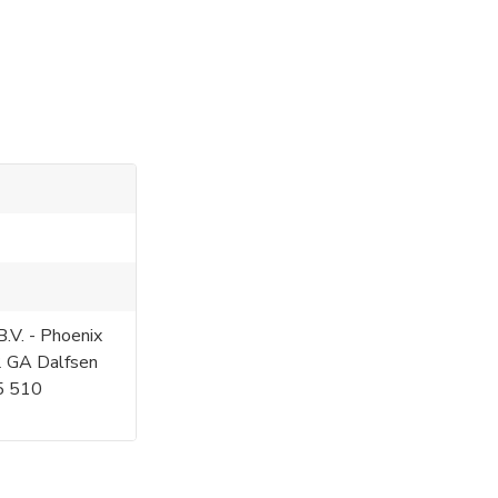
.V. - Phoenix
2 GA Dalfsen
5 510