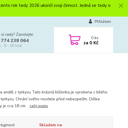
to rok tedy 2026 ukončí svoji činnost. Jedná se tedy o
Přihlášení
 si rady? Zavolejte.
0
ks
 774 238 064
za
0 Kč
 - 9 - 16 hod.
ka anděl z tyrkysu Tato krásná klíčenka je vyrobena z bílého
 tyrkysu. Chrání svého nositele před nebezpečím. Délka
ky je cca 18 cm.
celý popis
tupnost
Skladem ne