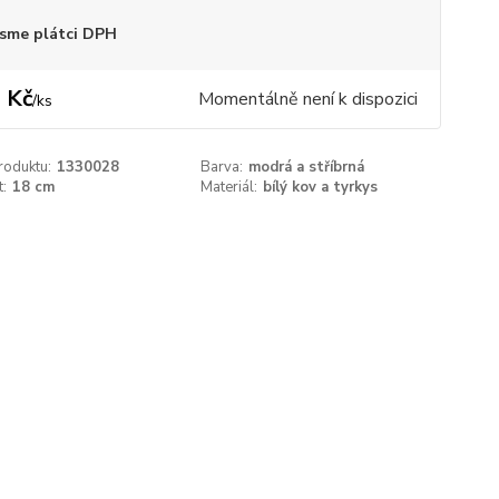
sme plátci DPH
 Kč
Momentálně není k dispozici
/
ks
roduktu:
1330028
Barva:
modrá a stříbrná
t:
18 cm
Materiál:
bílý kov a tyrkys