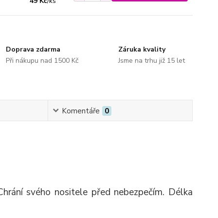
49 Kč
/
ks
Doprava zdarma
Záruka kvality
Při nákupu nad 1500 Kč
Jsme na trhu již 15 let
Komentáře
0
 Chrání svého nositele před nebezpečím. Délka