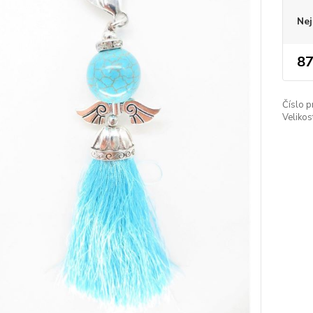
Nej
87
Číslo p
Velikos