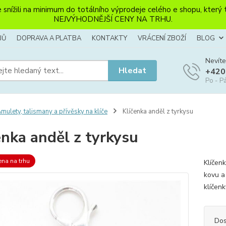
li na minimum do totálního výprodeje celého e shopu, který ten
NEJVÝHODNĚJŠÍ CENY NA TRHU.
JŮ
DOPRAVA A PLATBA
KONTAKTY
VRÁCENÍ ZBOŽÍ
BLOG
Nevíte
Hledat
+420
Po - Pá
mulety, talismany a přívěsky na klíče
Klíčenka anděl z tyrkysu
enka anděl z tyrkysu
ena na trhu
Klíčen
kovu a
klíčen
Dos