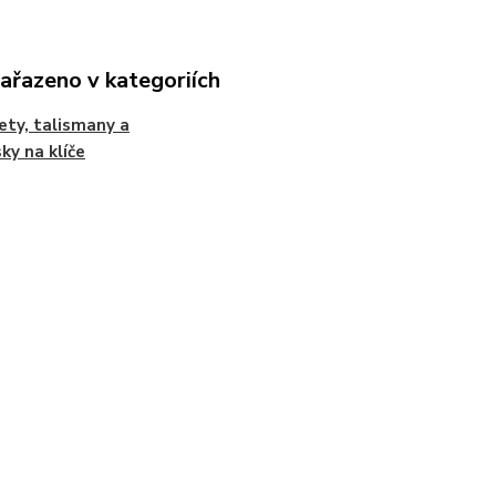
zařazeno v kategoriích
ty, talismany a
sky na klíče