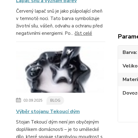
Lapač snů a význam barev
Červený lapač snů je jako plápolající oheň
v temnotě noci. Tato barva symbolizuje
životní sílu, vášeň, odvahu a ochranu před
negativními energiemi. Po...
číst celé
Param
Barva
Veliko
Materi
Dovoz
03.09.2025
BLOG
Výběr stojanu Tekoucí dým
Stojan Tekoucí dým není jen obyčejným
doplňkem domácnosti – je to umělecké
dílo, které spojuje starobylou moudrost s