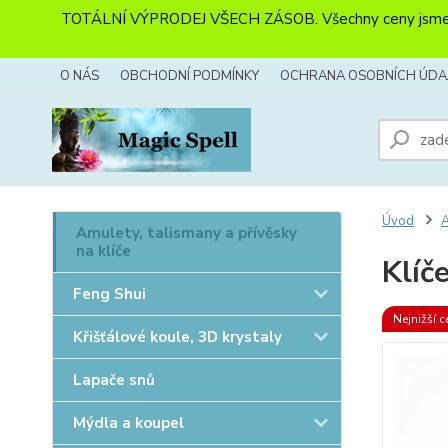
TOTÁLNÍ VÝPRODEJ VŠECH ZÁSOB. Všechny ceny jsme sníži
O NÁS
OBCHODNÍ PODMÍNKY
OCHRANA OSOBNÍCH ÚDA
Úvod
A
Amulety, talismany a přívěsky
na klíče
Klíč
Feng Shui
Nejnižší c
Křišťálové koule, 3D krystaly
Lapače snů
Mýdla a koupel