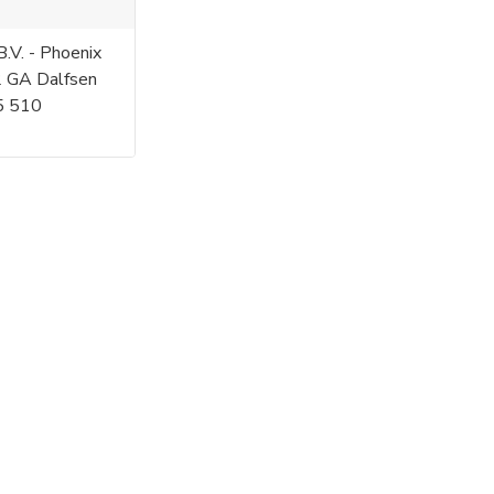
.V. - Phoenix
2 GA Dalfsen
5 510