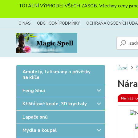
TOTÁLNÍ VÝPRODEJ VŠECH ZÁSOB. Všechny ceny jsme sníži
O NÁS
OBCHODNÍ PODMÍNKY
OCHRANA OSOBNÍCH ÚDA
Úvod
Amulety, talismany a přívěsky
na klíče
Nára
Feng Shui
Nejnižší c
Křišťálové koule, 3D krystaly
Lapače snů
Mýdla a koupel