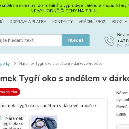
li na minimum do totálního výprodeje celého e shopu, který ten
NEJVÝHODNĚJŠÍ CENY NA TRHU.
JŮ
DOPRAVA A PLATBA
KONTAKTY
VRÁCENÍ ZBOŽÍ
BLOG
Nevíte
Hledat
+420
Po - Pá
Šperky
Náramek Tygří oko s andělem v dárkové krabičce
mek Tygří oko s andělem v dárk
ena na trhu
Nárame
symbol
Pevná 
popis