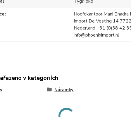
ál
Tygří oko
ce
Hoofdkantoor Mani Bhadra B
Import De Vesting 14 772
Nederland +31 (0)38 42 3
info@phoeniximport.nl
zařazeno v kategoriích
y
Náramky