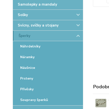
Samolepky a mandaly
Sošky
Svícny, svíčky a stojany
Šperky
Náhrdelníky
Náramky
Náušnice
Prsteny
Podobn
Přívěsky
Soupravy šperků