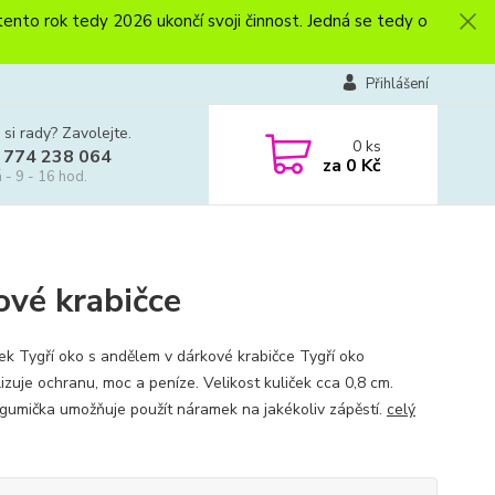
to rok tedy 2026 ukončí svoji činnost. Jedná se tedy o
Přihlášení
 si rady? Zavolejte.
0
ks
 774 238 064
za
0 Kč
 - 9 - 16 hod.
ové krabičce
k Tygří oko s andělem v dárkové krabičce Tygří oko
izuje ochranu, moc a peníze. Velikost kuliček cca 0,8 cm.
gumička umožňuje použít náramek na jakékoliv zápěstí.
celý