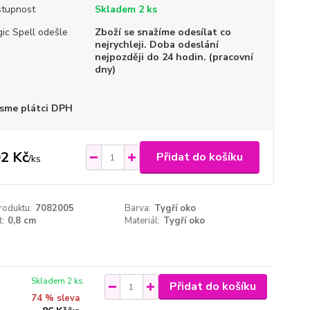
tupnost
Skladem 2 ks
ic Spell odešle
Zboží se snažíme odesílat co
nejrychleji. Doba odeslání
nejpozději do 24 hodin. (pracovní
dny)
sme plátci DPH
2 Kč
Přidat do košíku
/
ks
roduktu:
7082005
Barva:
Tygří oko
t:
0,8 cm
Materiál:
Tygří oko
Skladem 2 ks
Přidat do košíku
74 % sleva