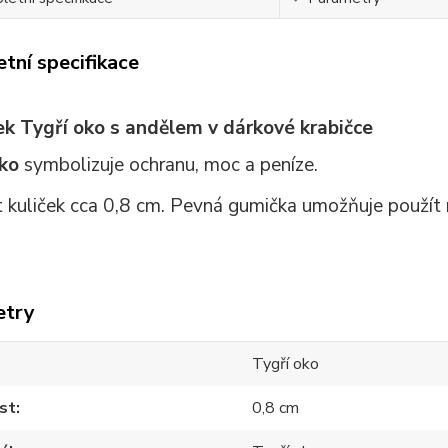
tní specifikace
k Tygří oko s andělem v dárkové krabičce
oko
symbolizuje ochranu, moc a peníze.
t kuliček cca 0,8 cm. Pevná gumička umožňuje použít 
etry
Tygří oko
st
0,8 cm