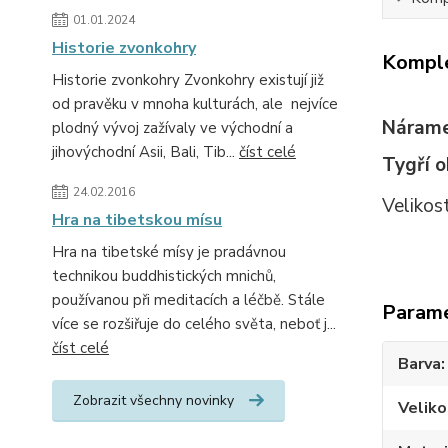
01.01.2024
Historie zvonkohry
Komple
Historie zvonkohry Zvonkohry existují již
od pravěku v mnoha kulturách, ale nejvíce
Nárame
plodný vývoj zažívaly ve východní a
jihovýchodní Asii, Bali, Tib...
číst celé
Tygří 
24.02.2016
Velikos
Hra na tibetskou mísu
Hra na tibetské mísy je pradávnou
technikou buddhistických mnichů,
používanou při meditacích a léčbě. Stále
Param
více se rozšiřuje do celého světa, neboť j...
číst celé
Barva
Zobrazit všechny novinky
Veliko