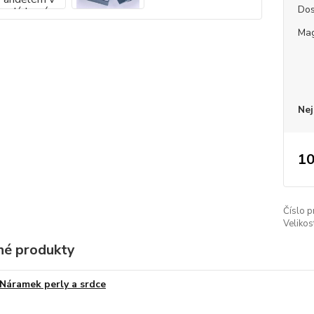
Dos
Mag
Nej
10
Číslo p
Velikos
é produkty
Náramek perly a srdce